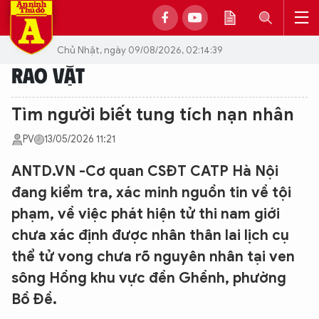
Chủ Nhật, ngày 09/08/2026, 02:14:39
RAO VẶT
Tìm người biết tung tích nạn nhân
PV
13/05/2026 11:21
ANTD.VN -Cơ quan CSĐT CATP Hà Nội
đang kiểm tra, xác minh nguồn tin về tội
phạm, về việc phát hiện tử thi nam giới
chưa xác định được nhân thân lai lịch cụ
thể tử vong chưa rõ nguyên nhân tại ven
sông Hồng khu vực đền Ghềnh, phường
Bồ Đề.