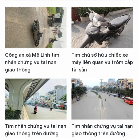
XIN CHÀO,
TÔI LÀ CHATBOT CỦA
Công an xã Mê Linh tìm
Tìm chủ sở hữu chiếc xe
nhân chứng vụ tai nạn
máy liên quan vụ trộm cắp
giao thông
tài sản
Hãy hỏi tôi bất kỳ điều gì bạn cần biết về
An Ninh Thủ Đô nhé. Tôi sẵn sàng hỗ trợ!
Tìm nhân chứng vụ tai nạn
Tìm nhân chứng vụ tai nạn
giao thông trên đường
giao thông trên đường