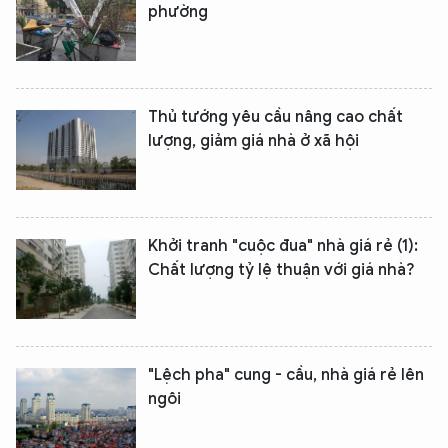
phường
Thủ tướng yêu cầu nâng cao chất
lượng, giảm giá nhà ở xã hội
Khởi tranh "cuộc đua" nhà giá rẻ (1):
Chất lượng tỷ lệ thuận với giá nhà?
XIN CHÀO,
TÔI LÀ CHATBOT CỦA
"Lệch pha" cung - cầu, nhà giá rẻ lên
Hãy hỏi tôi bất kỳ điều gì bạn cần biết về
ngôi
An Ninh Thủ Đô nhé. Tôi sẵn sàng hỗ trợ!