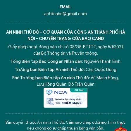
EMAIL
antdcahn@gmail.com
AN NINH THỦ ĐÔ - CƠ QUAN CỦA CÔNG AN THÀNH PHỐ HÀ
NỘI - CHUYÊN TRANG CỦA BÁO CAND
Giấy phép hoạt động báo chí số 08/GP-BTTTT, ngày 5/1/2021
của Bộ Thông tin và Truyền thông.
Tổng Biên tập Báo Công an Nhân dân:
Nguyễn Thanh Bình
Trưởng ban Biên tập An ninh Thủ đô:
Chu Quốc Dũng
Phó Trưởng ban Biên tập An ninh Thủ đô:
Vũ Mạnh Hùng
,
Lưu Hồng Quân
,
Đỗ Trần Quân
5 điểm nghẽn của Hà Nội
giải pháp xử lý điểm nghẽn của
Bản quyền thuộc An ninh Thủ đô. Cấm sao chép dưới mọi hình thức
nếu không có sự chấp thuận bằng văn bản.