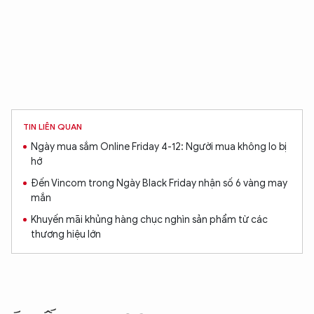
XIN CHÀO,
TIN LIÊN QUAN
TÔI LÀ CHATBOT CỦA
Ngày mua sắm Online Friday 4-12: Người mua không lo bị
hớ
Đến Vincom trong Ngày Black Friday nhận số 6 vàng may
Hãy hỏi tôi bất kỳ điều gì bạn cần biết về
mắn
An Ninh Thủ Đô nhé. Tôi sẵn sàng hỗ trợ!
Khuyến mãi khủng hàng chục nghìn sản phẩm từ các
thương hiệu lớn