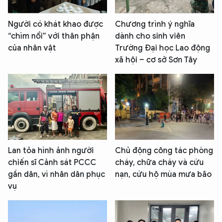
Người có khát khao được
Chương trình ý nghĩa
“chìm nổi” với thân phận
dành cho sinh viên
của nhân vật
Trường Đại học Lao động
xã hội – cơ sở Sơn Tây
Lan tỏa hình ảnh người
Chủ động công tác phòng
chiến sĩ Cảnh sát PCCC
cháy, chữa cháy và cứu
gần dân, vì nhân dân phục
nạn, cứu hộ mùa mưa bão
vụ