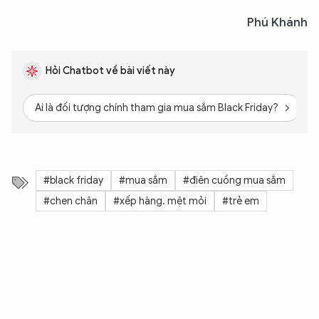
Phú Khánh
Hỏi Chatbot về bài viết này
Ai là đối tượng chính tham gia mua sắm Black Friday?
M
#black friday
#mua sắm
#điên cuồng mua sắm
#chen chân
#xếp hàng. mệt mỏi
#trẻ em