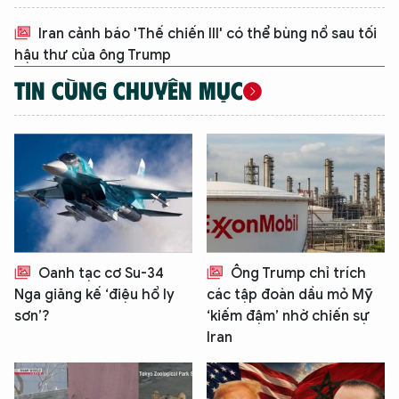
Iran cảnh báo 'Thế chiến III' có thể bùng nổ sau tối
hậu thư của ông Trump
TIN CÙNG CHUYÊN MỤC
Oanh tạc cơ Su-34
Ông Trump chỉ trích
Nga giăng kế ‘điệu hổ ly
các tập đoàn dầu mỏ Mỹ
sơn’?
‘kiếm đậm’ nhờ chiến sự
Iran