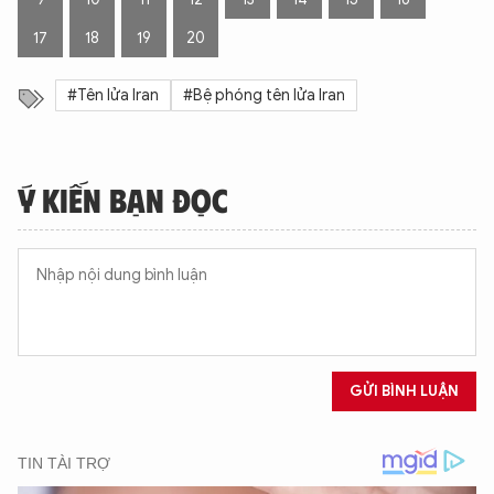
17
18
19
20
#Tên lửa Iran
#Bệ phóng tên lửa Iran
Ý KIẾN BẠN ĐỌC
GỬI BÌNH LUẬN