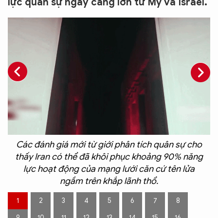
lực quân sự ngày càng lớn từ Mỹ và Israel.
Các đánh giá mới từ giới phân tích quân sự cho
h
thấy Iran có thể đã khôi phục khoảng 90% năng
lực hoạt động của mạng lưới căn cứ tên lửa
ngầm trên khắp lãnh thổ.
ở
1
2
3
4
5
6
7
8
9
10
11
12
13
14
15
16