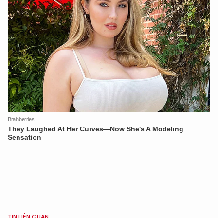
XIN CHÀO,
TÔI LÀ CHATBOT CỦA
Hãy hỏi tôi bất kỳ điều gì bạn cần biết về
An Ninh Thủ Đô nhé. Tôi sẵn sàng hỗ trợ!
TIN LIÊN QUAN