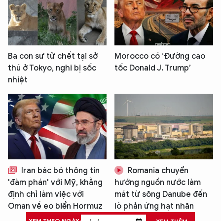
Ba con sư tử chết tại sở
Morocco có ‘Đường cao
thú ở Tokyo, nghi bị sốc
tốc Donald J. Trump’
nhiệt
Iran bác bỏ thông tin
Romania chuyển
'đàm phán' với Mỹ, khẳng
hướng nguồn nước làm
định chỉ làm việc với
mát từ sông Danube đến
Oman về eo biển Hormuz
lò phản ứng hạt nhân
XEM THEO NGÀY: