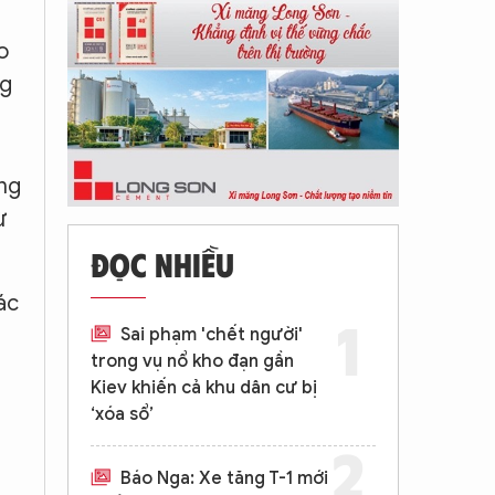
o
ng
ừng
ừ
ĐỌC NHIỀU
ác
Sai phạm 'chết người'
trong vụ nổ kho đạn gần
Kiev khiến cả khu dân cư bị
‘xóa sổ’
Báo Nga: Xe tăng T-1 mới