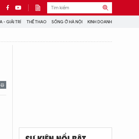
 - GIẢI TRÍ
THỂ THAO
SỐNG Ở HÀ NỘI
KINH DOANH
THÔNG TIN THÊM
CỘNG TÁC VỚI ANTĐ
TRA CỨU XE
HOTLINE: 032 9907 579
SỰ KIỆN NỔI BẬT