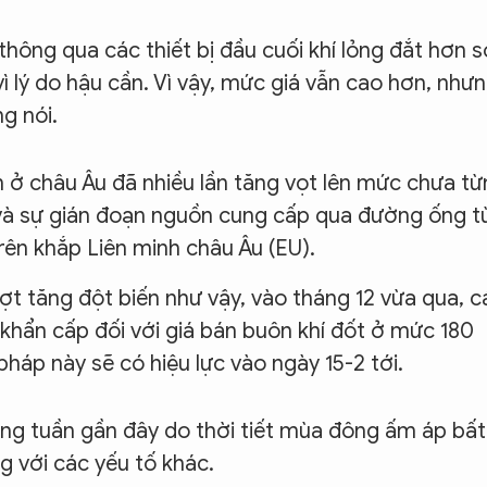
thông qua các thiết bị đầu cuối khí lỏng đắt hơn s
ì lý do hậu cần. Vì vậy, mức giá vẫn cao hơn, như
g nói.
n ở châu Âu đã nhiều lần tăng vọt lên mức chưa t
 và sự gián đoạn nguồn cung cấp qua đường ống t
trên khắp Liên minh châu Âu (EU).
ợt tăng đột biến như vậy, vào tháng 12 vừa qua, c
khẩn cấp đối với giá bán buôn khí đốt ở mức 180
háp này sẽ có hiệu lực vào ngày 15-2 tới.
hững tuần gần đây do thời tiết mùa đông ấm áp bất
 với các yếu tố khác.