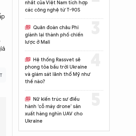
nhất của Việt Nam tích hợp
các công nghệ từ T-90S
ấp
Quân đoàn châu Phi
giành lại thành phố chiến
.
lược ở Mali
iá
Hệ thống Rassvet sẽ
phong tỏa bầu trời Ukraine
và giám sát lãnh thổ Mỹ như
RT
thế nào?
Nữ kiến trúc sư điều
hành ‘cỗ máy drone’ sản
xuất hàng nghìn UAV cho
Ukraine
ho người tiêu dùng Đức?
Biện pháp trần giá khí đốt EU có thực 