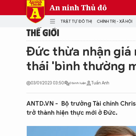
An ninh Thủ đô
TRẬT TỰ ĐÔ THỊ
CHÍNH TRỊ - XÃ HỘI
THẾ GIỚI
DANH MỤC
Đức thừa nhận giá 
TRẬT TỰ ĐÔ THỊ
CHÍ
thái 'bình thường m
THẾ GIỚI
PH
Quân sự
03/01/2023 03:50
Tuấn Anh
0 bình luận
THÀNH PHỐ THÔNG MINH
VĂ
THỂ THAO
SỐ
KINH DOANH
MU
ANTD.VN - Bộ trưởng Tài chính Chris
trở thành hiện thực mới ở Đức.