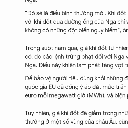
Nga.
“Đó sẽ là điều bình thường mới. Khí đốt 
với khí đốt qua đường ống của Nga chỉ v
không có những đột biến nguy hiểm”, ôn
Trong suốt năm qua, giá khí đốt tự nhiê
có, do các lệnh trừng phạt đối với Nga
Nga. Điều này khiến ​​lạm phát tăng vọt 
Để bảo vệ người tiêu dùng khỏi những đ
quốc gia EU đã đồng ý áp đặt mức trần 
euro mỗi megawatt giờ (MWh), và biện p
Tuy nhiên, giá khí đốt đã giảm trong n
thường ở một số vùng của châu Âu, cùng