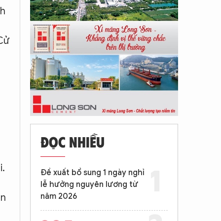
nh
 Cử
ĐỌC NHIỀU
i.
Đề xuất bổ sung 1 ngày nghỉ
à
lễ hưởng nguyên lương từ
an
năm 2026