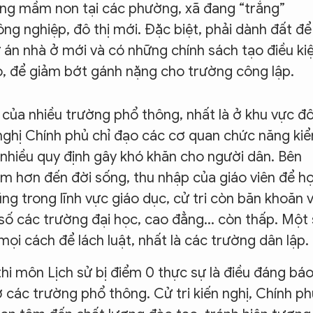
ờng mầm non tại các phường, xã đang “trắng”
ng nghiệp, đô thị mới. Đặc biệt, phải dành đất để
án nhà ở mới và có những chính sách tạo điều ki
o, để giảm bớt gánh nặng cho trường công lập.
 của nhiều trường phổ thông, nhất là ở khu vực đ
n nghị Chính phủ chỉ đạo các cơ quan chức năng ki
 nhiều quy định gây khó khăn cho người dân. Bên
âm hơn đến đời sống, thu nhập của giáo viên để h
ng trong lĩnh vực giáo dục, cử tri còn băn khoăn 
số các trường đại học, cao đẳng... còn thấp. Một
ọi cách để lách luật, nhất là các trường dân lập.
thi môn Lịch sử bị điểm 0 thực sự là điều đáng bá
 các trường phổ thông. Cử tri kiến nghị, Chính ph