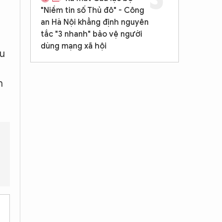
"Niềm tin số Thủ đô" - Công
an Hà Nội khẳng định nguyên
tắc "3 nhanh" bảo vệ người
dùng mạng xã hội
ầu
h
áp nào cho tình trạng thiếu trường mầm non?
Chính phủ xử lý 