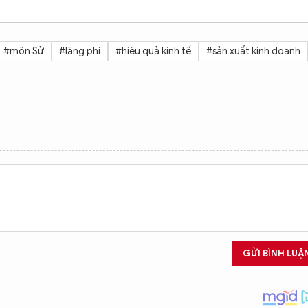
#môn Sử
#lãng phí
#hiệu quả kinh tế
#sản xuất kinh doanh
GỬI BÌNH LUẬ