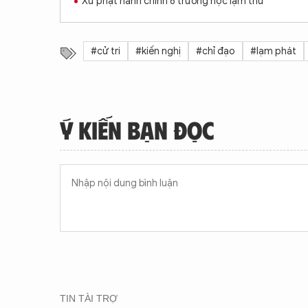
Xử phạt hành chính 6 trường học lạm thu
#cử tri
#kiến nghị
#chỉ đạo
#lạm phát
Ý KIẾN BẠN ĐỌC