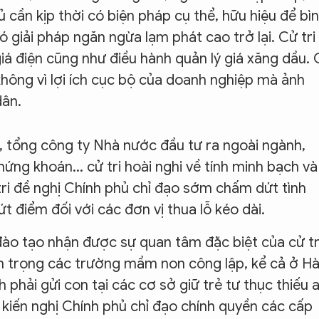
hủ cần kịp thời có biện pháp cụ thể, hữu hiệu để bì
 giải pháp ngăn ngừa lạm phát cao trở lại. Cử tri
giá điện cũng như điều hành quản lý giá xăng dầu.
 không vì lợi ích cục bộ của doanh nghiệp mà ảnh
dân.
ế, tổng công ty Nhà nước đầu tư ra ngoài ngành,
hứng khoán... cử tri hoài nghi về tính minh bạch và
 tri đề nghị Chính phủ chỉ đạo sớm chấm dứt tình
ứt điểm đối với các đơn vị thua lỗ kéo dài.
 đào tạo nhận được sự quan tâm đặc biệt của cử tr
ầm trọng các trường mầm non công lập, kể cả ở H
h phải gửi con tại các cơ sở giữ trẻ tư thục thiếu 
 kiến nghị Chính phủ chỉ đạo chính quyền các cấp