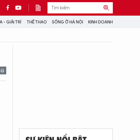
 - GIẢI TRÍ
THỂ THAO
SỐNG Ở HÀ NỘI
KINH DOANH
THÔNG TIN THÊM
CỘNG TÁC VỚI ANTĐ
TRA CỨU XE
HOTLINE: 032 9907 579
SỰ KIỆN NỔI BẬT