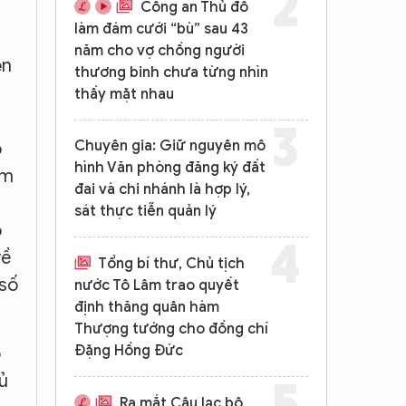
Công an Thủ đô
làm đám cưới “bù” sau 43
năm cho vợ chồng người
ện
thương binh chưa từng nhìn
thấy mặt nhau
Chuyên gia: Giữ nguyên mô
ô
hình Văn phòng đăng ký đất
ểm
đai và chi nhánh là hợp lý,
sát thực tiễn quản lý
ọ
về
Tổng bí thư, Chủ tịch
 số
nước Tô Lâm trao quyết
định thăng quân hàm
Thượng tướng cho đồng chí
Đặng Hồng Đức
o
ủ
Ra mắt Câu lạc bộ