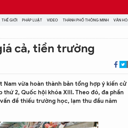
THẾ GIỚI
PHÁP LUẬT
VIDEO
THÀNH PHỐ THÔNG MINH
VĂN HÓA
MEDIA
giá cả, tiền trường
NH TRỊ - XÃ HỘI
VIDEO
Đại hội Đảng
PODCAST
ÁP LUẬT
ẢNH
LONGFORM
N HÓA - GIẢI TRÍ
INFOGRAPHIC
 Nam vừa hoàn thành bản tổng hợp ý kiến cử
NG Ở HÀ NỘI
LỊCH VẠN SỰ
p thứ 2, Quốc hội khóa XIII. Theo đó, đa phần
LTIMEDIA
ả, vấn đề thiếu trường học, lạm thu đầu năm
Podcast
Video
Ảnh
Infographic