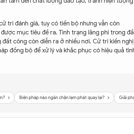
uan tâm đến chất lượng đào tạo, tránh hiện tượng
ử tri đánh giá, tuy có tiến bộ nhưng vẫn còn
được mục tiêu đề ra. Tình trạng lãng phí trong đ
đất công còn diễn ra ở nhiều nơi. Cử tri kiến nghị
háp đồng bộ để xử lý và khắc phục có hiệu quả tìn
ăm?
Biện pháp nào ngăn chặn lạm phát quay lại?
Giải ph