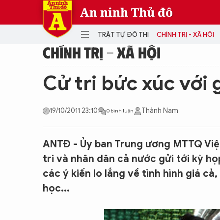
An ninh Thủ đô
TRẬT TỰ ĐÔ THỊ
CHÍNH TRỊ - XÃ HỘI
CHÍNH TRỊ - XÃ HỘI
DANH MỤC
Cử tri bức xúc với 
TRẬT TỰ ĐÔ THỊ
CHÍ
19/10/2011 23:10
Thành Nam
0 bình luận
THẾ GIỚI
PH
Quân sự
THÀNH PHỐ THÔNG MINH
VĂ
ANTĐ - Ủy ban Trung ương MTTQ Việt
THỂ THAO
SỐ
tri và nhân dân cả nước gửi tới kỳ họ
KINH DOANH
MU
các ý kiến lo lắng về tình hình giá c
học...