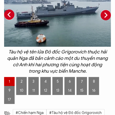
n
Tàu hộ vệ tên lửa Đô đốc Grigorovich thuộc hải
quân Nga đã bắn cảnh cáo một du thuyền mang
c
cờ Anh khi hai phương tiện cùng hoạt động
trong khu vực biển Manche.
a
1
2
3
4
5
6
7
8
9
10
11
12
13
14
15
16
17
#Chiến hạm Nga
#Tàu hộ vệ Đô đốc Grigorovich