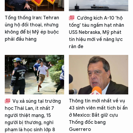
Tổng thống Iran: Tehran
Cường kích A-10 'hộ
ủng hộ đối thoại, nhưng
tống' tàu ngầm hạt nhân
không để bị Mỹ ép buộc
USS Nebraska, Mỹ phát
phải đầu hàng
tín hiệu mới về năng lực
răn đe
Thông tin mới nhất về vụ
Vụ xả súng tại trường
43 sinh viên mất tích bí ẩn
học Thái Lan, ít nhất 7
ở Mexico: Bắt giữ cựu
người thiệt mạng, 15
Thống đốc bang
người bị thương, nghi
Guerrero
phạm là học sinh lớp 8