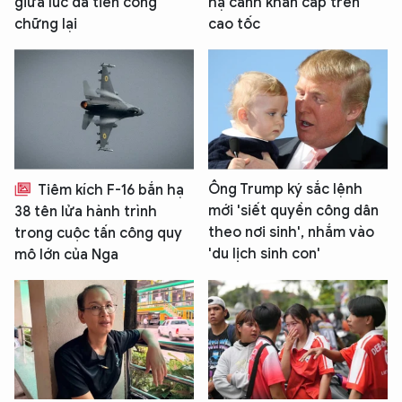
giữa lúc đà tiến công
hạ cánh khẩn cấp trên
chững lại
cao tốc
Ông Trump ký sắc lệnh
Tiêm kích F-16 bắn hạ
mới 'siết quyền công dân
38 tên lửa hành trình
theo nơi sinh', nhắm vào
trong cuộc tấn công quy
'du lịch sinh con'
mô lớn của Nga