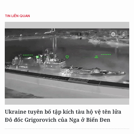
TIN LIÊN QUAN
Ukraine tuyên bố tập kích tàu hộ vệ tên lửa
Đô đốc Grigorovich của Nga ở Biển Đen