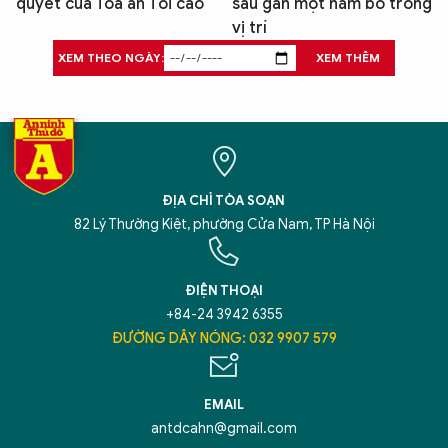
quyết của Tòa án Tối cao
sau gần một năm bỏ trống
vị trí
XEM THEO NGÀY:
XEM THÊM
ĐỊA CHỈ TÒA SOẠN
82 Lý Thường Kiệt, phường Cửa Nam, TP Hà Nội
ĐIỆN THOẠI
+84-24 3942 6355
ĐƯỜNG DÂY NÓNG: 032 9907 579
EMAIL
antdcahn@gmail.com