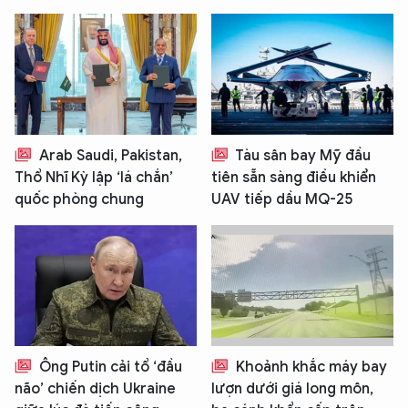
XIN CHÀO,
TÔI LÀ CHATBOT CỦA
Arab Saudi, Pakistan,
Tàu sân bay Mỹ đầu
Thổ Nhĩ Kỳ lập ‘lá chắn’
tiên sẵn sàng điều khiển
Hãy hỏi tôi bất kỳ điều gì bạn cần biết về
quốc phòng chung
UAV tiếp dầu MQ-25
An Ninh Thủ Đô nhé. Tôi sẵn sàng hỗ trợ!
Ông Putin cải tổ ‘đầu
Khoảnh khắc máy bay
não’ chiến dịch Ukraine
lượn dưới giá long môn,