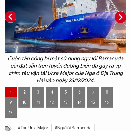
Cuộc tấn công bí mật sử dụng ngư lôi Barracuda
cài đặt sẵn trên tuyến đường biển đã gây ra vụ
chìm tàu ​​vận tải Ursa Major của Nga ở Địa Trung
Hải vào ngày 23/12/2024.
1
2
3
4
5
6
7
8
9
10
11
12
13
14
15
16
17
#Tàu Ursa Major
#Ngư lôi Barracuda