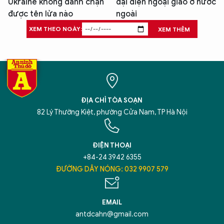
Ukraine không đánh chặn
đại diện ngoại giao ở nước
được tên lửa nào
ngoài
XEM THEO NGÀY:
XEM THÊM
ĐỊA CHỈ TÒA SOẠN
82 Lý Thường Kiệt, phường Cửa Nam, TP Hà Nội
ĐIỆN THOẠI
+84-24 3942 6355
ĐƯỜNG DÂY NÓNG: 032 9907 579
EMAIL
antdcahn@gmail.com