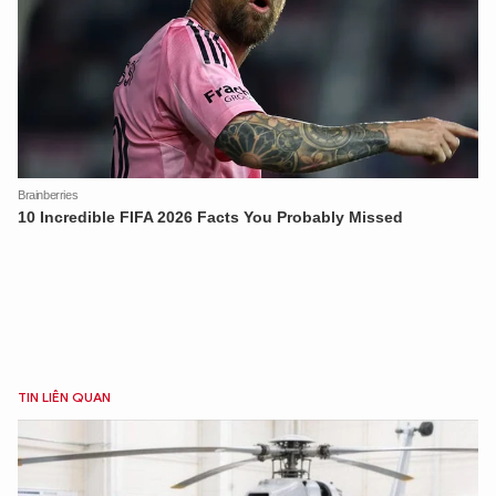
XIN CHÀO,
TÔI LÀ CHATBOT CỦA
Hãy hỏi tôi bất kỳ điều gì bạn cần biết về
An Ninh Thủ Đô nhé. Tôi sẵn sàng hỗ trợ!
TIN LIÊN QUAN