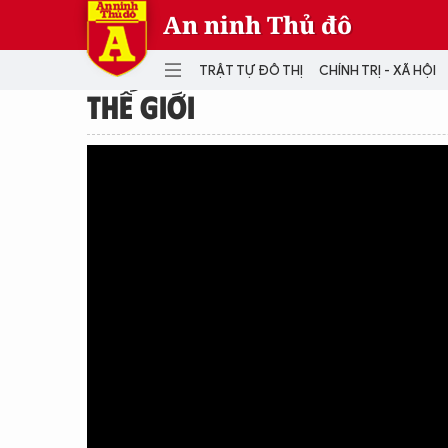
An ninh Thủ đô
TRẬT TỰ ĐÔ THỊ
CHÍNH TRỊ - XÃ HỘI
THẾ GIỚI
DANH MỤC
TRẬT TỰ ĐÔ THỊ
CHÍ
THẾ GIỚI
PH
Quân sự
THÀNH PHỐ THÔNG MINH
VĂ
THỂ THAO
SỐ
KINH DOANH
MU