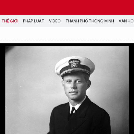
THẾ GIỚI
PHÁP LUẬT
VIDEO
THÀNH PHỐ THÔNG MINH
VĂN HÓA
MEDIA
NH TRỊ - XÃ HỘI
VIDEO
Đại hội Đảng
PODCAST
ÁP LUẬT
ẢNH
LONGFORM
N HÓA - GIẢI TRÍ
INFOGRAPHIC
NG Ở HÀ NỘI
LỊCH VẠN SỰ
LTIMEDIA
Podcast
Video
Ảnh
Infographic