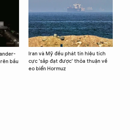
Iran và Mỹ đều phát tín hiệu tích
kander-
cực 'sắp đạt được' thỏa thuận về
trên bầu
eo biển Hormuz