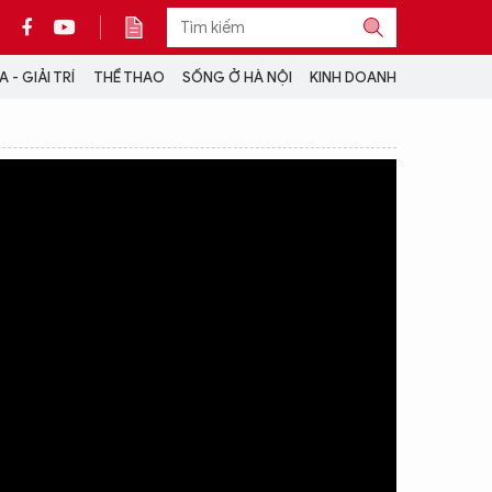
 - GIẢI TRÍ
THỂ THAO
SỐNG Ở HÀ NỘI
KINH DOANH
THÔNG TIN THÊM
CỘNG TÁC VỚI ANTĐ
TRA CỨU XE
HOTLINE: 032 9907 579