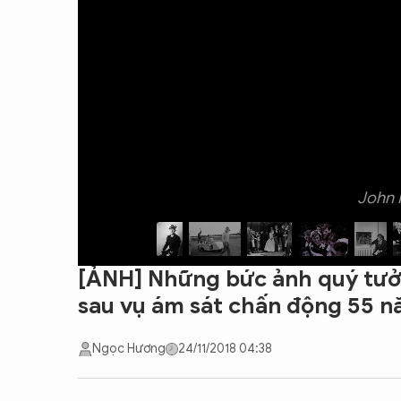
CON ĐƯỜNG KHỞI NGHIỆP
John 
[ẢNH] Những bức ảnh quý tưở
sau vụ ám sát chấn động 55 n
Ngọc Hương
24/11/2018 04:38