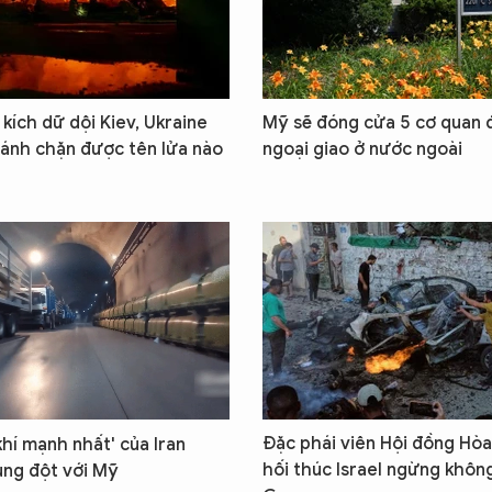
kích dữ dội Kiev, Ukraine
Mỹ sẽ đóng cửa 5 cơ quan đ
ánh chặn được tên lửa nào
ngoại giao ở nước ngoài
Đặc phái viên Hội đồng Hòa
khí mạnh nhất' của Iran
hối thúc Israel ngừng khôn
ung đột với Mỹ