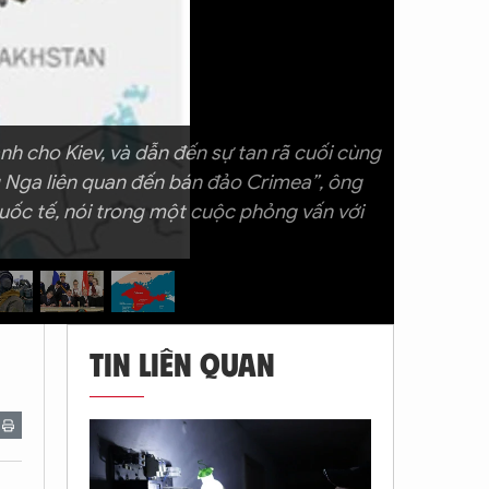
nh cho Kiev, và dẫn đến sự tan rã cuối cùng
ng Nga liên quan đến bán đảo Crimea”, ông
uốc tế, nói trong một cuộc phỏng vấn với
TIN LIÊN QUAN