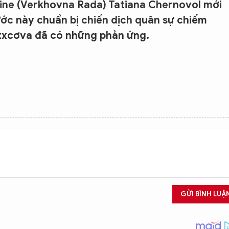
aine (Verkhovna Rada) Tatiana Chernovol mới
ước này chuẩn bị chiến dịch quân sự chiếm
txcơva đã có những phản ứng.
GỬI BÌNH LUẬ