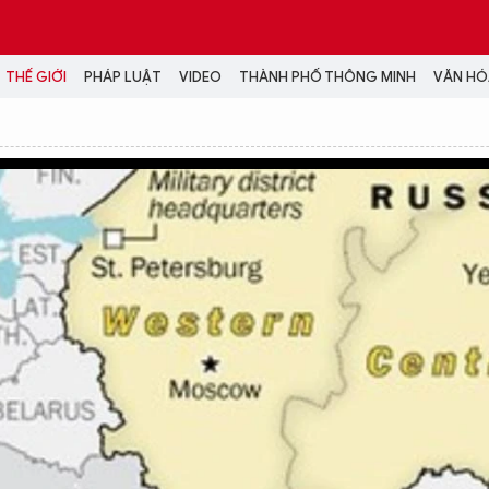
THẾ GIỚI
PHÁP LUẬT
VIDEO
THÀNH PHỐ THÔNG MINH
VĂN HÓA
MEDIA
NH TRỊ - XÃ HỘI
VIDEO
Đại hội Đảng
PODCAST
ÁP LUẬT
ẢNH
LONGFORM
N HÓA - GIẢI TRÍ
INFOGRAPHIC
NG Ở HÀ NỘI
LỊCH VẠN SỰ
LTIMEDIA
Podcast
Video
Ảnh
Infographic