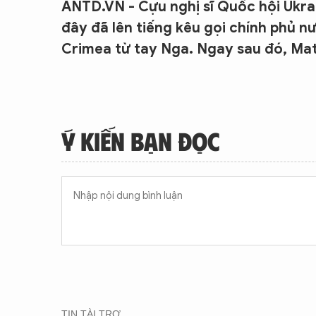
ANTD.VN - Cựu nghị sĩ Quốc hội Ukr
đây đã lên tiếng kêu gọi chính phủ n
Crimea từ tay Nga. Ngay sau đó, Ma
Ý KIẾN BẠN ĐỌC