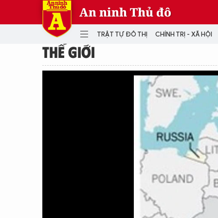
An ninh Thủ đô
TRẬT TỰ ĐÔ THỊ
CHÍNH TRỊ - XÃ HỘI
THẾ GIỚI
DANH MỤC
TRẬT TỰ ĐÔ THỊ
CHÍ
THẾ GIỚI
PH
Quân sự
THÀNH PHỐ THÔNG MINH
VĂ
THỂ THAO
SỐ
KINH DOANH
MU