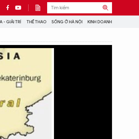
 - GIẢI TRÍ
THỂ THAO
SỐNG Ở HÀ NỘI
KINH DOANH
THÔNG TIN THÊM
CỘNG TÁC VỚI ANTĐ
TRA CỨU XE
HOTLINE: 032 9907 579