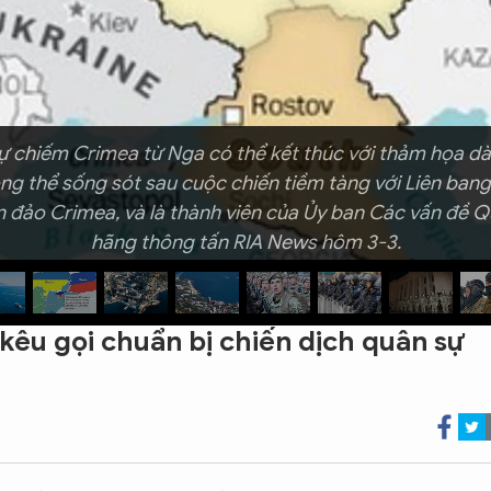
ự chiếm Crimea từ Nga có thể kết thúc với thảm họa dà
ông thể sống sót sau cuộc chiến tiềm tàng với Liên ba
n đảo Crimea, và là thành viên của Ủy ban Các vấn đề Q
hãng thông tấn RIA News hôm 3-3.
kêu gọi chuẩn bị chiến dịch quân sự