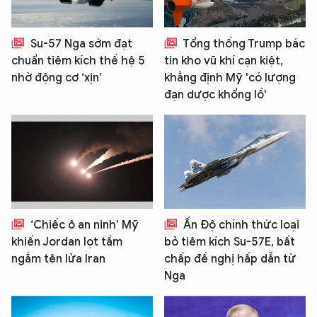
Su-57 Nga sớm đạt
Tổng thống Trump bác
chuẩn tiêm kích thế hệ 5
tin kho vũ khí cạn kiệt,
nhờ động cơ ‘xịn’
khẳng định Mỹ 'có lượng
đạn dược khổng lồ'
‘Chiếc ô an ninh’ Mỹ
Ấn Độ chính thức loại
khiến Jordan lọt tầm
bỏ tiêm kích Su-57E, bất
ngắm tên lửa Iran
chấp đề nghị hấp dẫn từ
Nga