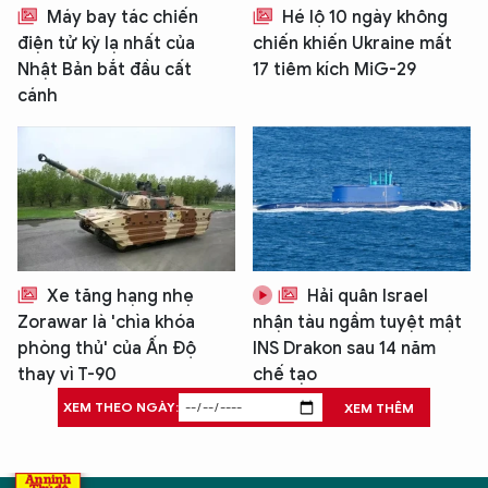
Máy bay tác chiến
Hé lộ 10 ngày không
điện tử kỳ lạ nhất của
chiến khiến Ukraine mất
Nhật Bản bắt đầu cất
17 tiêm kích MiG-29
cánh
Xe tăng hạng nhẹ
Hải quân Israel
Zorawar là 'chìa khóa
nhận tàu ngầm tuyệt mật
phòng thủ' của Ấn Độ
INS Drakon sau 14 năm
thay vì T-90
chế tạo
XEM THEO NGÀY:
XEM THÊM