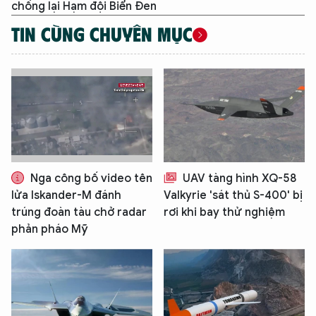
chống lại Hạm đội Biển Đen
TIN CÙNG CHUYÊN MỤC
Nga công bố video tên
UAV tàng hình XQ-58
XIN CHÀO,
lửa Iskander-M đánh
Valkyrie 'sát thủ S-400' bị
TÔI LÀ CHATBOT CỦA
trúng đoàn tàu chở radar
rơi khi bay thử nghiệm
phản pháo Mỹ
Hãy hỏi tôi bất kỳ điều gì bạn cần biết về
An Ninh Thủ Đô nhé. Tôi sẵn sàng hỗ trợ!