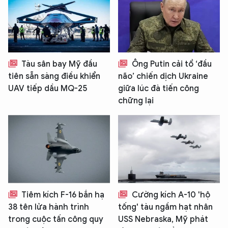
Tàu sân bay Mỹ đầu
Ông Putin cải tổ ‘đầu
tiên sẵn sàng điều khiển
não’ chiến dịch Ukraine
UAV tiếp dầu MQ-25
giữa lúc đà tiến công
chững lại
Tiêm kích F-16 bắn hạ
Cường kích A-10 'hộ
38 tên lửa hành trình
tống' tàu ngầm hạt nhân
trong cuộc tấn công quy
USS Nebraska, Mỹ phát