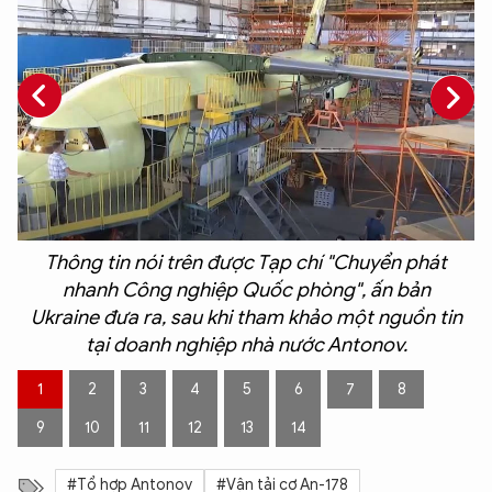
i
Thông tin nói trên được Tạp chí "Chuyển phát
o
nhanh Công nghiệp Quốc phòng", ấn bản
g
Ukraine đưa ra, sau khi tham khảo một nguồn tin
tại doanh nghiệp nhà nước Antonov.
1
2
3
4
5
6
7
8
9
10
11
12
13
14
#Tổ hợp Antonov
#Vận tải cơ An-178