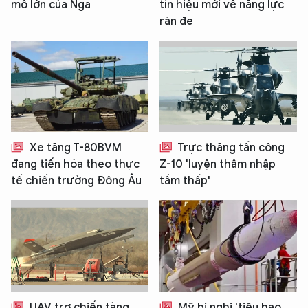
mô lớn của Nga
tín hiệu mới về năng lực
răn đe
Xe tăng T-80BVM
Trực thăng tấn công
đang tiến hóa theo thực
Z-10 'luyện thâm nhập
tế chiến trường Đông Âu
tầm thấp'
UAV trợ chiến tàng
Mỹ bị nghi 'tiêu hao