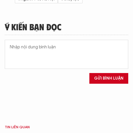
XIN CHÀO,
TÔI LÀ CHATBOT CỦA
Ý KIẾN BẠN ĐỌC
Hãy hỏi tôi bất kỳ điều gì bạn cần biết về
An Ninh Thủ Đô nhé. Tôi sẵn sàng hỗ trợ!
GỬI BÌNH LUẬN
TIN LIÊN QUAN