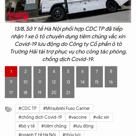
13/8, Sở Y tế Hà Nội phối hợp CDC TP đã tiếp
nhận 1 xe ô tô chuyên dụng tiêm chủng vắc xin
Covid-19 lưu động do Công ty Cổ phần ô tô
Trường Hải tài trợ phục vụ cho công tác phòng,
chống dịch Covid-19.
1
2
3
4
5
6
7
8
9
10
11
12
13
14
15
16
17
18
19
20
21
#CDC TP
#Mitsubishi Fuso Canter
#chống dịch Covid-19
#vaccine
#vắc xin
#bộ y tế
#tiêm chủng
#lưu động
#ngành Y tế Hà Nội
#thủy lực