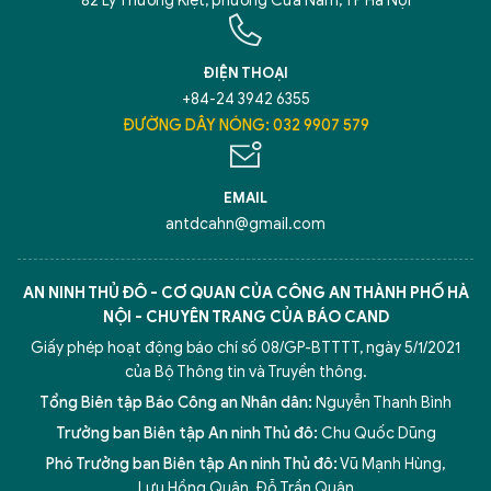
82 Lý Thường Kiệt, phường Cửa Nam, TP Hà Nội
ĐIỆN THOẠI
+84-24 3942 6355
ĐƯỜNG DÂY NÓNG: 032 9907 579
EMAIL
antdcahn@gmail.com
AN NINH THỦ ĐÔ - CƠ QUAN CỦA CÔNG AN THÀNH PHỐ HÀ
NỘI - CHUYÊN TRANG CỦA BÁO CAND
Giấy phép hoạt động báo chí số 08/GP-BTTTT, ngày 5/1/2021
của Bộ Thông tin và Truyền thông.
Tổng Biên tập Báo Công an Nhân dân:
Nguyễn Thanh Bình
Trưởng ban Biên tập An ninh Thủ đô:
Chu Quốc Dũng
Phó Trưởng ban Biên tập An ninh Thủ đô:
Vũ Mạnh Hùng
,
Lưu Hồng Quân
,
Đỗ Trần Quân