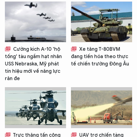
Cường kích A-10 'hộ
Xe tăng T-80BVM
tống' tàu ngầm hạt nhân
đang tiến hóa theo thực
USS Nebraska, Mỹ phát
tế chiến trường Đông Âu
XIN CHÀO,
tín hiệu mới về năng lực
TÔI LÀ CHATBOT CỦA
răn đe
Hãy hỏi tôi bất kỳ điều gì bạn cần biết về
An Ninh Thủ Đô nhé. Tôi sẵn sàng hỗ trợ!
Trực thăng tấn công
UAV trợ chiến tàng