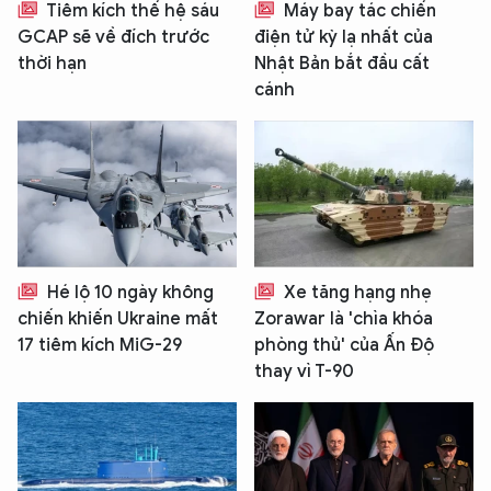
Tiêm kích thế hệ sáu
Máy bay tác chiến
GCAP sẽ về đích trước
điện tử kỳ lạ nhất của
thời hạn
Nhật Bản bắt đầu cất
cánh
Hé lộ 10 ngày không
Xe tăng hạng nhẹ
chiến khiến Ukraine mất
Zorawar là 'chìa khóa
17 tiêm kích MiG-29
phòng thủ' của Ấn Độ
thay vì T-90