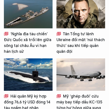
‘Nghĩa địa tàu chiến’
Tân Tổng tư lệnh
Đức Quốc xã trồi lên giữa
Ukraine đối mặt ‘núi thách
sông tại châu Âu vì hạn
thức’ sau khi tiếp quản
hán lịch sử
quân đội
Hải quân Mỹ ký hợp
Mỹ ‘ghép đuôi’ cứu
đồng 76,6 tỷ USD đóng 14
máy bay tiếp dầu KC-135
tàu ngầm hạt nhân
từng hư hỏng giữa xung