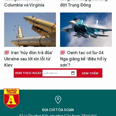
Columbia và Virginia
đột Trung Đông
Iran ‘hủy đòn trả đũa’
Oanh tạc cơ Su-34
Ukraine sau lời xin lỗi từ
Nga giăng kế ‘điệu hổ ly
Kiev
sơn’?
XEM THEO NGÀY:
XEM THÊM
ĐỊA CHỈ TÒA SOẠN