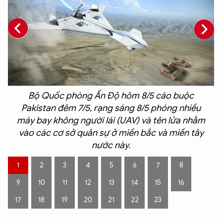
Bộ Quốc phòng Ấn Độ hôm 8/5 cáo buộc
Pakistan đêm 7/5, rạng sáng 8/5 phóng nhiều
máy bay không người lái (UAV) và tên lửa nhằm
vào các cơ sở quân sự ở miền bắc và miền tây
nước này.
1
2
3
4
5
6
7
8
9
10
11
12
13
14
15
16
17
18
19
20
21
22
23