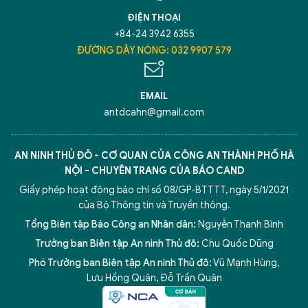
TÔI LÀ CHATBOT CỦA
ĐIỆN THOẠI
+84-24 3942 6355
Hãy hỏi tôi bất kỳ điều gì bạn cần biết về
ĐƯỜNG DÂY NÓNG: 032 9907 579
An Ninh Thủ Đô nhé. Tôi sẵn sàng hỗ trợ!
EMAIL
antdcahn@gmail.com
AN NINH THỦ ĐÔ - CƠ QUAN CỦA CÔNG AN THÀNH PHỐ HÀ
NỘI - CHUYÊN TRANG CỦA BÁO CAND
Giấy phép hoạt động báo chí số 08/GP-BTTTT, ngày 5/1/2021
của Bộ Thông tin và Truyền thông.
Tổng Biên tập Báo Công an Nhân dân:
Nguyễn Thanh Bình
Trưởng ban Biên tập An ninh Thủ đô:
Chu Quốc Dũng
Phó Trưởng ban Biên tập An ninh Thủ đô:
Vũ Mạnh Hùng
,
5 điểm nghẽn của Hà Nội
giải pháp xử lý điểm nghẽn của
Lưu Hồng Quân
,
Đỗ Trần Quân