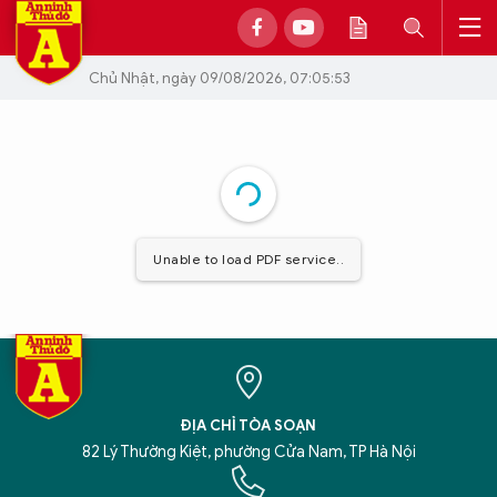
Chủ Nhật, ngày 09/08/2026, 07:05:53
Báo An ninh Thủ đô số 7946, ngày 6/07/2026
Unable to load PDF service..
ĐỊA CHỈ TÒA SOẠN
82 Lý Thường Kiệt, phường Cửa Nam, TP Hà Nội
XIN CHÀO,