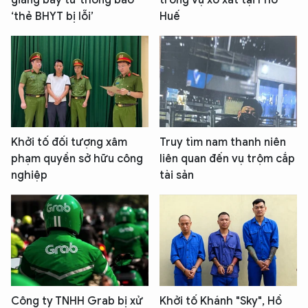
‘thẻ BHYT bị lỗi’
Huế
Khởi tố đối tượng xâm
Truy tìm nam thanh niên
phạm quyền sở hữu công
liên quan đến vụ trộm cắp
nghiệp
tài sản
Công ty TNHH Grab bị xử
Khởi tố Khánh "Sky", Hồ