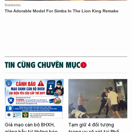
XIN CHÀO,
TÔI LÀ CHATBOT CỦA
Hãy hỏi tôi bất kỳ điều gì bạn cần biết về
An Ninh Thủ Đô nhé. Tôi sẵn sàng hỗ trợ!
TIN CÙNG CHUYÊN MỤC
Giả mạo cán bộ BHXH,
Tạm giữ 4 đối tượng
giăng bẫy từ thông báo
trong vụ xô xát tại Phố