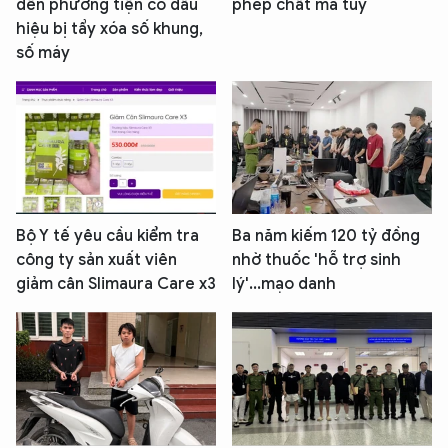
đến phương tiện có dấu
phép chất ma tuý
hiệu bị tẩy xóa số khung,
số máy
Bộ Y tế yêu cầu kiểm tra
Ba năm kiếm 120 tỷ đồng
công ty sản xuất viên
nhờ thuốc 'hỗ trợ sinh
giảm cân Slimaura Care x3
lý'...mạo danh