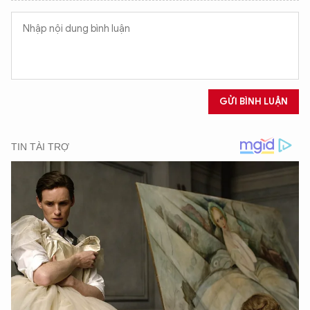
GỬI BÌNH LUẬN