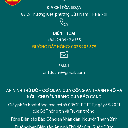
ĐỊA CHỈ TÒA SOẠN
82 Lý Thường Kiệt, phường Cửa Nam, TP Hà Nội
ĐIỆN THOẠI
+84-24 3942 6355
ĐƯỜNG DÂY NÓNG: 032 9907 579
EMAIL
antdcahn@gmail.com
AN NINH THỦ ĐÔ - CƠ QUAN CỦA CÔNG AN THÀNH PHỐ HÀ
NỘI - CHUYÊN TRANG CỦA BÁO CAND
Giấy phép hoạt động báo chí số 08/GP-BTTTT, ngày 5/1/2021
của Bộ Thông tin và Truyền thông.
Tổng Biên tập Báo Công an Nhân dân:
Nguyễn Thanh Bình
Trưởng ban Biên tập An ninh Thủ đô:
Chu Quốc Dũng