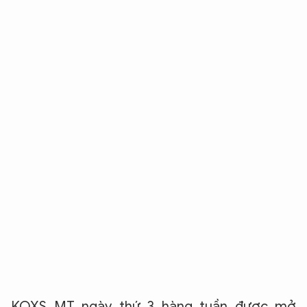
KQXS MT ngày thứ 3 hàng tuần được mở