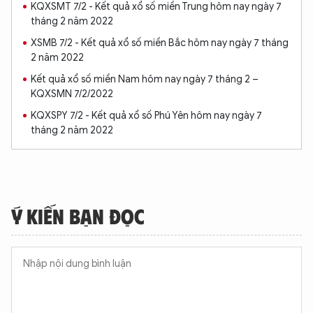
KQXSMT 7/2 - Kết quả xổ số miền Trung hôm nay ngày 7
tháng 2 năm 2022
XSMB 7/2 - Kết quả xổ số miền Bắc hôm nay ngày 7 tháng
2 năm 2022
Kết quả xổ số miền Nam hôm nay ngày 7 tháng 2 –
KQXSMN 7/2/2022
KQXSPY 7/2 - Kết quả xổ số Phú Yên hôm nay ngày 7
tháng 2 năm 2022
Ý KIẾN BẠN ĐỌC