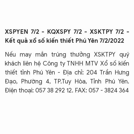
XSPYEN 7/2 - KQXSPY 7/2 - XSKTPY 7/2 -
Kết quả xổ số kiến thiết Phú Yên 7/2/2022
Nếu may mắn trúng thưởng XSKTPY quý
khách liên hệ Công ty TNHH MTV Xổ số kiến
thiết tỉnh Phú Yên - Địa chỉ: 204 Trần Hưng
Đạo, Phường 4, TP.Tuy Hòa, Tỉnh Phú Yên.
Điện thoại: 057 38 292 12. FAX: 057 - 3824 364