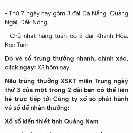
- Thứ 7 ngày nay gồm 3 đài Đà Nẵng, Quảng
Ngãi, Đắk Nông
- Chủ nhật hàng tuần có 2 đài Khánh Hòa,
Kon Tum
Dò vé số trúng thưởng nhanh, chính xác,
click ngay:
XS hôm nay
Nếu trúng thưởng XSKT miền Trung ngày
thứ 3 của một trong 2 đài bạn có thể liên
hệ trực tiếp tới Công ty xổ số phát hành
vé số để nhận thưởng:
Xổ số kiến thiết tỉnh Quảng Nam