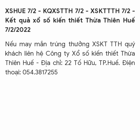
XSHUE 7/2 - KQXSTTH 7/2 - XSKTTTH 7/2 -
Kết quả xổ số kiến thiết Thừa Thiên Huế
7/2/2022
Nếu may mắn trúng thưởng XSKT TTH quý
khách liên hệ Công ty Xổ số kiến thiết Thừa
Thiên Huế - Địa chỉ: 22 Tố Hữu, TP.Huế. Điện
thoại: 054.3817255