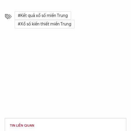
#Kết quả xổ số miền Trung
#Xổ số kiến thiết miền Trung
TIN LIÊN QUAN