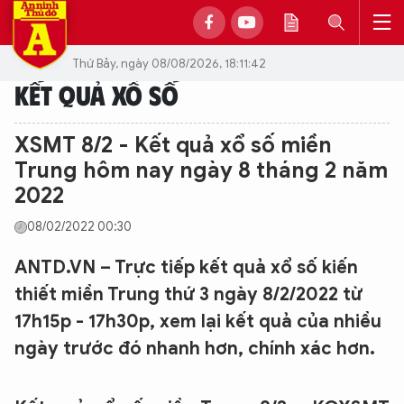
Thứ Bảy, ngày 08/08/2026, 18:11:42
KẾT QUẢ XỔ SỐ
XSMT 8/2 - Kết quả xổ số miền
Trung hôm nay ngày 8 tháng 2 năm
2022
08/02/2022 00:30
ANTD.VN – Trực tiếp kết quả xổ số kiến
thiết miền Trung thứ 3 ngày 8/2/2022 từ
17h15p - 17h30p, xem lại kết quả của nhiều
ngày trước đó nhanh hơn, chính xác hơn.