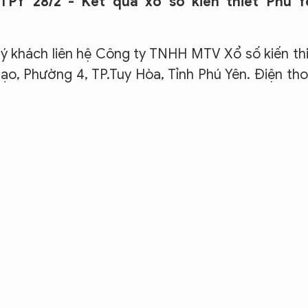
PY 28/2 - Kết quả xổ số kiến thiết Phú Y
khách liên hệ Công ty TNHH MTV Xổ số kiến th
ạo, Phường 4, TP.Tuy Hòa, Tỉnh Phú Yên. Điện tho