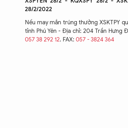
XSPYEN 28/2 - KQXSPY 28/2 - XSKT
28/2/2022
Nếu may mắn trúng thưởng XSKTPY quý 
tỉnh Phú Yên - Địa chỉ: 204 Trần Hưng Đ
057 38 292 12
. FAX:
057 - 3824 364