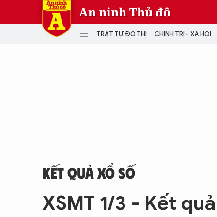
An ninh Thủ đô
TRẬT TỰ ĐÔ THỊ
CHÍNH TRỊ - XÃ HỘI
DANH MỤC
TRẬT TỰ ĐÔ THỊ
CHÍ
THẾ GIỚI
PH
Quân sự
THÀNH PHỐ THÔNG MINH
VĂ
THỂ THAO
SỐ
KINH DOANH
MU
KẾT QUẢ XỔ SỐ
XSMT 1/3 - Kết quả