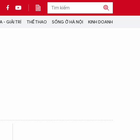
 - GIẢI TRÍ
THỂ THAO
SỐNG Ở HÀ NỘI
KINH DOANH
THÔNG TIN THÊM
CỘNG TÁC VỚI ANTĐ
TRA CỨU XE
HOTLINE: 032 9907 579