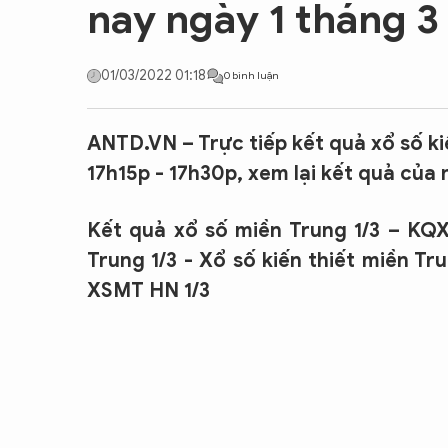
nay ngày 1 tháng 
CON ĐƯỜNG KHỞI NGHIỆP
01/03/2022 01:18
0 bình luận
ANTD.VN – Trực tiếp kết quả xổ số ki
17h15p - 17h30p, xem lại kết quả của
Kết quả xổ số miền Trung 1/3 – KQ
Trung 1/3 - Xổ số kiến thiết miền T
XSMT HN 1/3