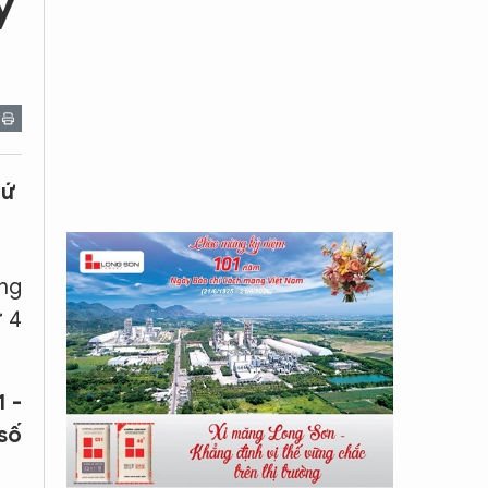
y
hứ
ùng
ứ 4
1 -
 số