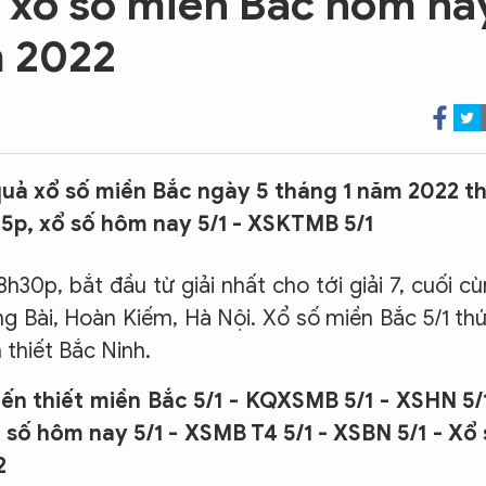
ả xổ số miền Bắc hôm na
m 2022
quả xổ số miền Bắc ngày 5 tháng 1 năm 2022 t
15p, xổ số hôm nay 5/1 - XSKTMB 5/1
h30p, bắt đầu từ giải nhất cho tới giải 7, cuối c
àng Bài, Hoàn Kiếm, Hà Nội. Xổ số miền Bắc 5/1 th
thiết Bắc Ninh.
iến thiết miền Bắc 5/1 - KQXSMB 5/1 - XSHN 5/
số hôm nay 5/1 - XSMB T4 5/1 - XSBN 5/1 - Xổ
2