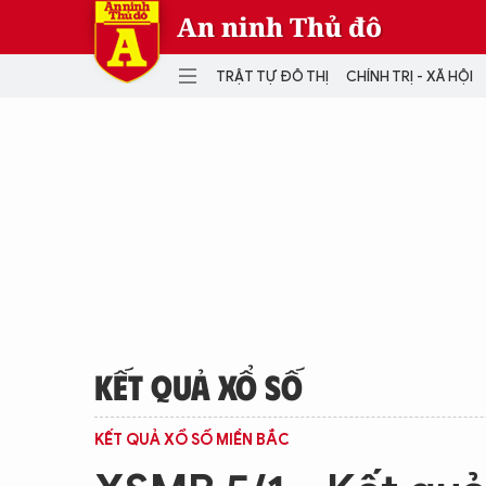
An ninh Thủ đô
TRẬT TỰ ĐÔ THỊ
CHÍNH TRỊ - XÃ HỘI
DANH MỤC
TRẬT TỰ ĐÔ THỊ
CHÍ
THẾ GIỚI
PH
Quân sự
THÀNH PHỐ THÔNG MINH
VĂ
THỂ THAO
SỐ
KINH DOANH
MU
KẾT QUẢ XỔ SỐ
KẾT QUẢ XỔ SỐ MIỀN BẮC