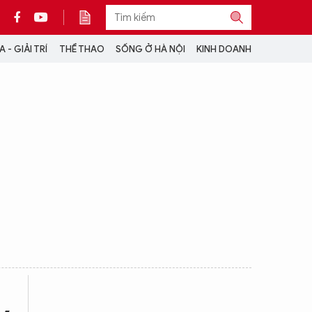
 - GIẢI TRÍ
THỂ THAO
SỐNG Ở HÀ NỘI
KINH DOANH
THÔNG TIN THÊM
CỘNG TÁC VỚI ANTĐ
TRA CỨU XE
HOTLINE: 032 9907 579