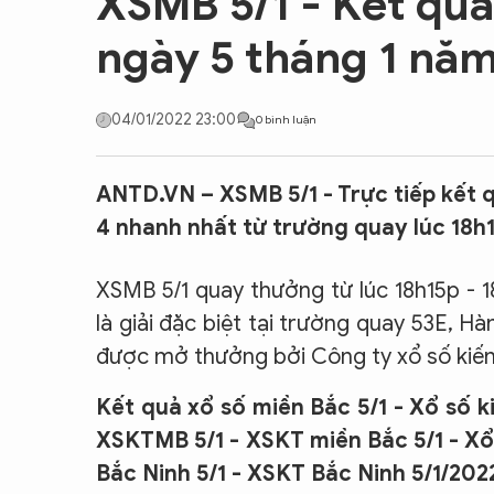
XSMB 5/1 - Kết qu
CON ĐƯỜNG KHỞI NGHIỆP
ngày 5 tháng 1 nă
04/01/2022 23:00
0 bình luận
ANTD.VN – XSMB 5/1 - Trực tiếp kết 
4 nhanh nhất từ trường quay lúc 18h
XSMB 5/1 quay thưởng từ lúc 18h15p - 18
là giải đặc biệt tại trường quay 53E, H
được mở thưởng bởi Công ty xổ số kiến 
Kết quả xổ số miền Bắc 5/1 - Xổ số k
XSKTMB 5/1 - XSKT miền Bắc 5/1 - Xổ 
Bắc Ninh 5/1 - XSKT Bắc Ninh 5/1/202