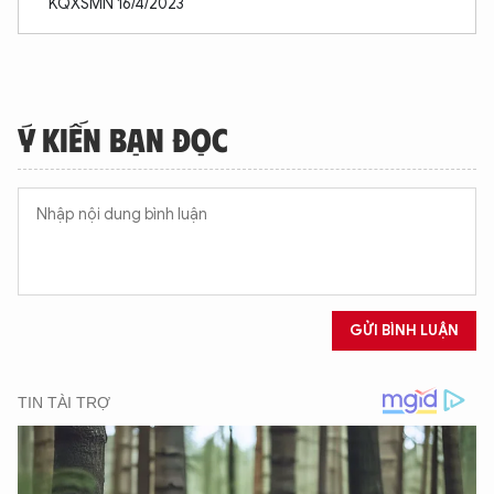
KQXSMN 16/4/2023
Ý KIẾN BẠN ĐỌC
GỬI BÌNH LUẬN