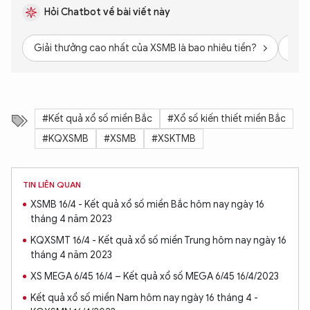
Hỏi Chatbot về bài viết này
Giải thưởng cao nhất của XSMB là bao nhiêu tiền?
Cơ c
#Kết quả xổ số miền Bắc
#Xổ số kiến thiết miền Bắc
#KQXSMB
#XSMB
#XSKTMB
TIN LIÊN QUAN
XSMB 16/4 - Kết quả xổ số miền Bắc hôm nay ngày 16
tháng 4 năm 2023
KQXSMT 16/4 - Kết quả xổ số miền Trung hôm nay ngày 16
tháng 4 năm 2023
XS MEGA 6/45 16/4 – Kết quả xổ số MEGA 6/45 16/4/2023
Kết quả xổ số miền Nam hôm nay ngày 16 tháng 4 -