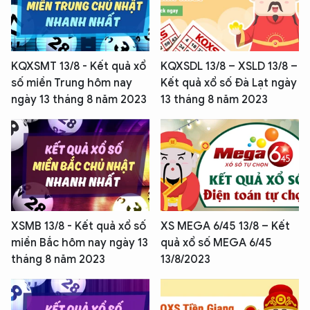
KQXSMT 13/8 - Kết quả xổ
KQXSDL 13/8 – XSLD 13/8 –
số miền Trung hôm nay
Kết quả xổ số Đà Lạt ngày
ngày 13 tháng 8 năm 2023
13 tháng 8 năm 2023
XSMB 13/8 - Kết quả xổ số
XS MEGA 6/45 13/8 – Kết
miền Bắc hôm nay ngày 13
quả xổ số MEGA 6/45
tháng 8 năm 2023
13/8/2023