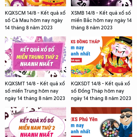
KQXSCM 14/8 - Kết quả xổ
XSMB 14/8 - Kết quả xổ số
số Cà Mau hôm nay ngày
miền Bắc hôm nay ngày 14
14 tháng 8 năm 2023
tháng 8 năm 2023
KQXSMT 14/8 - Kết quả xổ
KQXSDT 14/8 - Kết quả xổ
số miền Trung hôm nay
số Đồng Tháp hôm nay
ngày 14 tháng 8 năm 2023
ngày 14 tháng 8 năm 2023