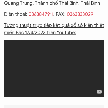
Quang Trung, Thành phố Thái Bình, Thái Bình
Điện thoại:
0363847911
. FAX:
0363833029
Tường thuật trực tiếp kết quả xổ số kiến thiết
miền Bắc 17/4/2023 trên Youtube: