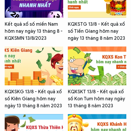
Kết quả xổ số miền Nam
KQXSTG 13/8 - Kết quả xổ
hôm nay ngày 13 tháng 8 -
số Tiền Giang hôm nay
KQXSMN 13/8/2023
ngày 13 tháng 8 năm 2023
KQXSKG 13/8 - Kết quả xổ
KQXSKT 13/8 - Kết quả xổ
số Kiên Giang hôm nay
số Kon Tum hôm nay ngày
ngày 13 tháng 8 năm 2023
13 tháng 8 năm 2023