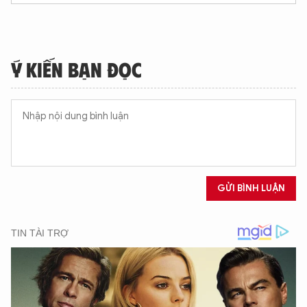
Ý KIẾN BẠN ĐỌC
GỬI BÌNH LUẬN