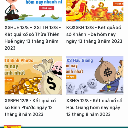
XSHUE 13/8 – XSTTH 13/8 -
KQXSKH 13/8 - Kết quả xổ
Kết quả xổ số Thừa Thiên
số Khánh Hòa hôm nay
Huế ngày 13 tháng 8 năm
ngày 13 tháng 8 năm 2023
2023
XSBPH 12/8 - Kết quả xổ
XSHG 12/8 - Kết quả xổ số
số Bình Phước ngày 12
Hậu Giang hôm nay ngày
tháng 8 năm 2023
12 tháng 8 năm 2023