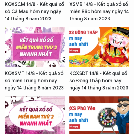
KQXSCM 14/8 - Kết quả xổ
XSMB 14/8 - Kết quả xổ số
số Cà Mau hôm nay ngày
miền Bắc hôm nay ngày 14
14 tháng 8 năm 2023
tháng 8 năm 2023
KQXSMT 14/8 - Kết quả xổ
KQXSDT 14/8 - Kết quả xổ
số miền Trung hôm nay
số Đồng Tháp hôm nay
ngày 14 tháng 8 năm 2023
ngày 14 tháng 8 năm 2023