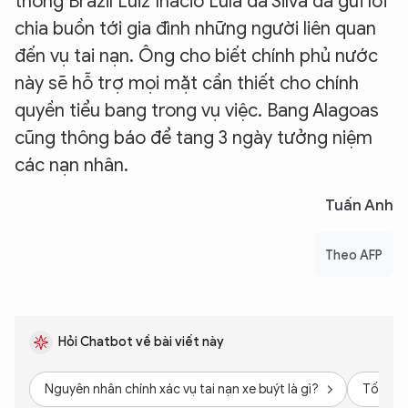
thống Brazil Luiz Inacio Lula da Silva đã gửi lời
chia buồn tới gia đình những người liên quan
đến vụ tai nạn. Ông cho biết chính phủ nước
này sẽ hỗ trợ mọi mặt cần thiết cho chính
quyền tiểu bang trong vụ việc. Bang Alagoas
cũng thông báo để tang 3 ngày tưởng niệm
các nạn nhân.
Tuấn Anh
Theo AFP
Hỏi Chatbot về bài viết này
Nguyên nhân chính xác vụ tai nạn xe buýt là gì?
Tốc độ 