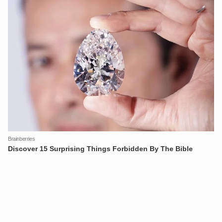
XIN CHÀO,
TÔI LÀ CHATBOT CỦA
Hãy hỏi tôi bất kỳ điều gì bạn cần biết về
An Ninh Thủ Đô nhé. Tôi sẵn sàng hỗ trợ!