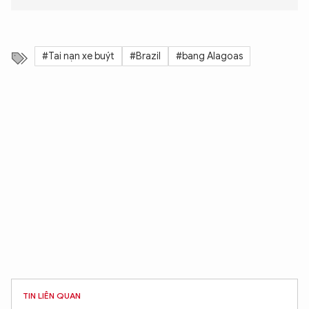
#Tai nạn xe buýt
#Brazil
#bang Alagoas
TIN LIÊN QUAN