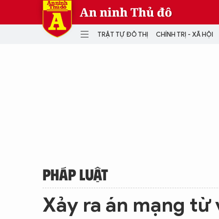
An ninh Thủ đô
TRẬT TỰ ĐÔ THỊ
CHÍNH TRỊ - XÃ HỘI
DANH MỤC
TRẬT TỰ ĐÔ THỊ
CHÍ
THẾ GIỚI
PH
Quân sự
THÀNH PHỐ THÔNG MINH
VĂ
THỂ THAO
SỐ
KINH DOANH
MU
PHÁP LUẬT
Xảy ra án mạng từ