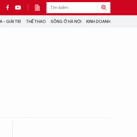
 - GIẢI TRÍ
THỂ THAO
SỐNG Ở HÀ NỘI
KINH DOANH
THÔNG TIN THÊM
CỘNG TÁC VỚI ANTĐ
TRA CỨU XE
HOTLINE: 032 9907 579