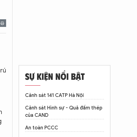
trú
SỰ KIỆN NỔI BẬT
Cảnh sát 141 CATP Hà Nội
Cảnh sát Hình sự - Quả đấm thép
n
của CAND
g
An toàn PCCC