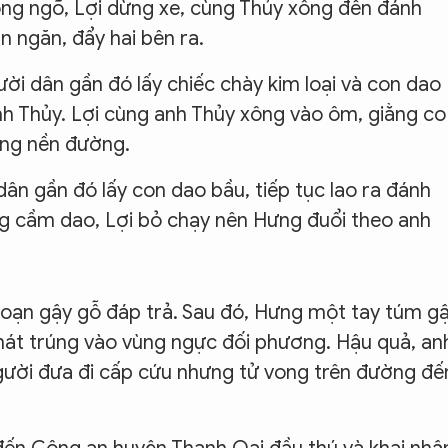
ong ngõ, Lợi dừng xe, cùng Thủy xông đến đánh
n ngăn, đẩy hai bên ra.
ời dân gần đó lấy chiếc chày kim loại và con dao
h Thủy. Lợi cùng anh Thủy xông vào ôm, giằng co
ống nền đường.
ân gần đó lấy con dao bầu, tiếp tục lao ra đánh
ng cầm dao, Lợi bỏ chạy nên Hưng đuổi theo anh
đoạn gậy gỗ đáp trả. Sau đó, Hưng một tay túm gậ
hát trúng vào vùng ngực đối phương. Hậu quả, an
ười đưa đi cấp cứu nhưng tử vong trên đường đế