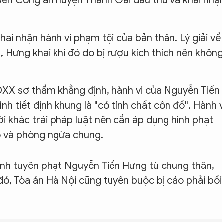
g đến Công an huyện Thanh Oai đầu thú và khai nhậ
khai nhận hành vi phạm tội của bản thân. Lý giải về
 Hưng khai khi đó do bị rượu kích thích nên khôn
ĐXX sơ thẩm khẳng định, hành vi của Nguyễn Tiến
nh tiết định khung là "có tính chất côn đồ". Hành v
i khác trái pháp luật nên cần áp dụng hình phạt
o và phòng ngừa chung.
ịnh tuyên phạt Nguyễn Tiến Hưng tù chung thân,
 đó, Tòa án Hà Nội cũng tuyên buộc bị cáo phải bồi