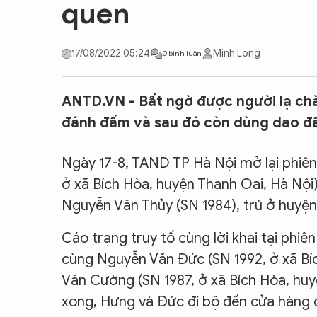
quen
CON ĐƯỜNG KHỞI NGHIỆP
17/08/2022 05:24
Minh Long
0 bình luận
ANTD.VN - Bất ngờ được người lạ chà
đánh đấm và sau đó còn dùng dao đâ
Ngày 17-8, TAND TP Hà Nội mở lại phiên
ở xã Bích Hòa, huyện Thanh Oai, Hà Nội) 
Nguyễn Văn Thủy (SN 1984), trú ở huyện
Cáo trạng truy tố cùng lời khai tại phi
cùng Nguyễn Văn Đức (SN 1992, ở xã Bí
Văn Cường (SN 1987, ở xã Bích Hòa, huy
xong, Hưng và Đức đi bộ đến cửa hàng đ