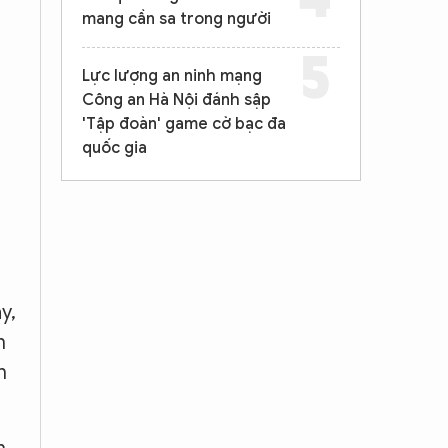
mang cần sa trong người
Lực lượng an ninh mạng
Công an Hà Nội đánh sập
'Tập đoàn' game cờ bạc đa
quốc gia
y,
h
n