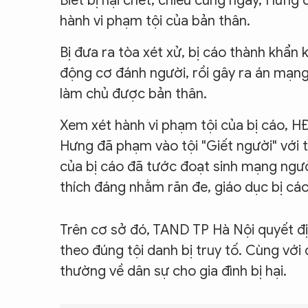
Biết bị hại chết, chiều cùng ngày, Hưn
hành vi phạm tội của bản thân.
Bị đưa ra tòa xét xử, bị cáo thành khẩn 
động cơ đánh người, rồi gây ra án mạng,
làm chủ được bản thân.
Xem xét hành vi phạm tội của bị cáo, H
Hưng đã phạm vào tội "Giết người" với tì
của bị cáo đã tước đoạt sinh mạng ngườ
thích đáng nhằm răn đe, giáo dục bị cá
Trên cơ sở đó, TAND TP Hà Nội quyết đ
theo đúng tội danh bị truy tố. Cùng với
thường về dân sự cho gia đình bị hại.