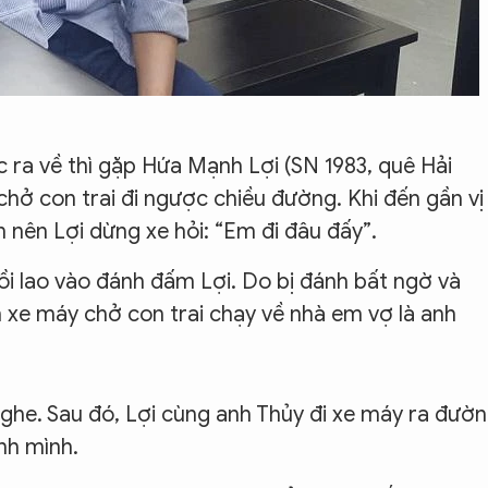
ra về thì gặp Hứa Mạnh Lợi (SN 1983, quê Hải
 chở con trai đi ngược chiều đường. Khi đến gần vị
 nên Lợi dừng xe hỏi: “Em đi đâu đấy”.
ồi lao vào đánh đấm Lợi. Do bị đánh bất ngờ và
n xe máy chở con trai chạy về nhà em vợ là anh
 nghe. Sau đó, Lợi cùng anh Thủy đi xe máy ra đườ
ánh mình.