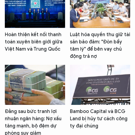
Hoàn thiện kết nối thanh
Luật hóa quyền thu giữ tài
toán xuyên biên giới giữa
sản bảo đảm: "Đòn bẩy
Việt Nam và Trung Quốc
tâm lý" để bên vay chủ
động trả nợ
Đằng sau bức tranh lợi
Bamboo Capital và BCG
nhuận ngân hàng: Nợ xấu
Land bị hủy tư cách công
tăng mạnh, bộ đệm dự
ty đại chúng
phòng suy giảm