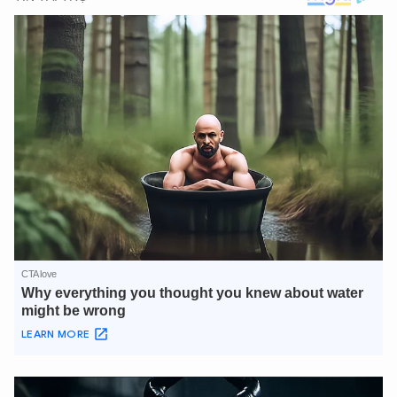
XIN CHÀO,
TÔI LÀ CHATBOT CỦA
Hãy hỏi tôi bất kỳ điều gì bạn cần biết về
An Ninh Thủ Đô nhé. Tôi sẵn sàng hỗ trợ!