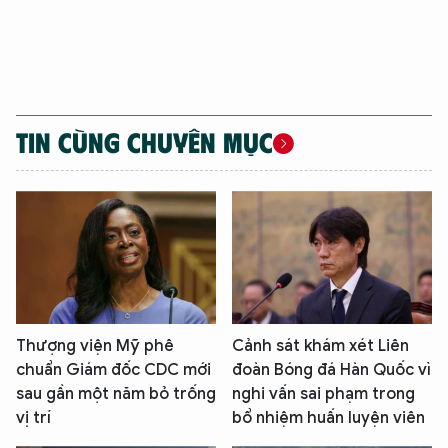
XIN CHÀO,
TIN CÙNG CHUYÊN MỤC
TÔI LÀ CHATBOT CỦA
Hãy hỏi tôi bất kỳ điều gì bạn cần biết về
An Ninh Thủ Đô nhé. Tôi sẵn sàng hỗ trợ!
Thượng viện Mỹ phê
Cảnh sát khám xét Liên
chuẩn Giám đốc CDC mới
đoàn Bóng đá Hàn Quốc vì
sau gần một năm bỏ trống
nghi vấn sai phạm trong
vị trí
bổ nhiệm huấn luyện viên