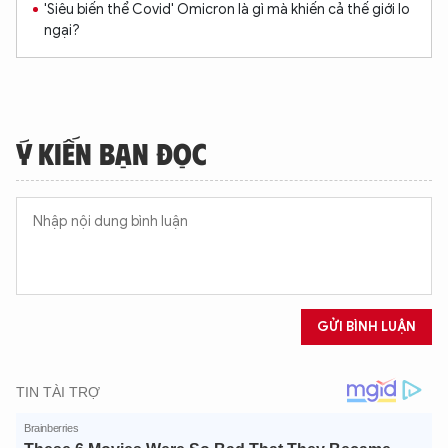
'Siêu biến thể Covid' Omicron là gì mà khiến cả thế giới lo
ngại?
Ý KIẾN BẠN ĐỌC
GỬI BÌNH LUẬN