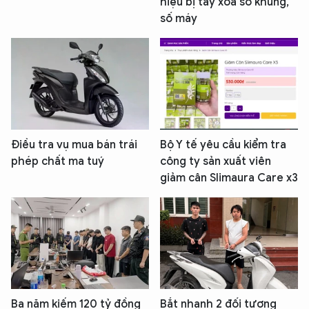
hiệu bị tẩy xóa số khung,
số máy
Điều tra vụ mua bán trái
Bộ Y tế yêu cầu kiểm tra
phép chất ma tuý
công ty sản xuất viên
giảm cân Slimaura Care x3
Ba năm kiếm 120 tỷ đồng
Bắt nhanh 2 đối tượng