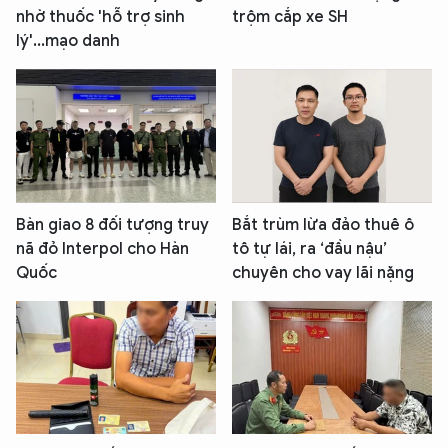
nhờ thuốc 'hỗ trợ sinh
trộm cắp xe SH
lý'...mạo danh
Bàn giao 8 đối tượng truy
Bắt trùm lừa đảo thuê ô
nã đỏ Interpol cho Hàn
tô tự lái, ra ‘đầu nậu’
Quốc
chuyên cho vay lãi nặng