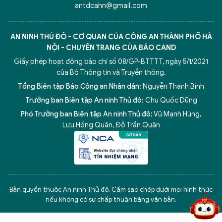
antdcahn@gmail.com
AN NINH THỦ ĐÔ - CƠ QUAN CỦA CÔNG AN THÀNH PHỐ HÀ
NỘI - CHUYÊN TRANG CỦA BÁO CAND
Giấy phép hoạt động báo chí số 08/GP-BTTTT, ngày 5/1/2021
của Bộ Thông tin và Truyền thông.
Tổng Biên tập Báo Công an Nhân dân:
Nguyễn Thanh Bình
Trưởng ban Biên tập An ninh Thủ đô:
Chu Quốc Dũng
Phó Trưởng ban Biên tập An ninh Thủ đô:
Vũ Mạnh Hùng
,
Lưu Hồng Quân
,
Đỗ Trần Quân
5 điểm nghẽn của Hà Nội
giải pháp xử lý điểm nghẽn của
Bản quyền thuộc An ninh Thủ đô. Cấm sao chép dưới mọi hình thức
nếu không có sự chấp thuận bằng văn bản.