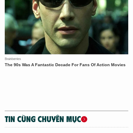
XIN CHÀO,
TÔI LÀ CHATBOT CỦA
Hãy hỏi tôi bất kỳ điều gì bạn cần biết về
An Ninh Thủ Đô nhé. Tôi sẵn sàng hỗ trợ!
TIN CÙNG CHUYÊN MỤC