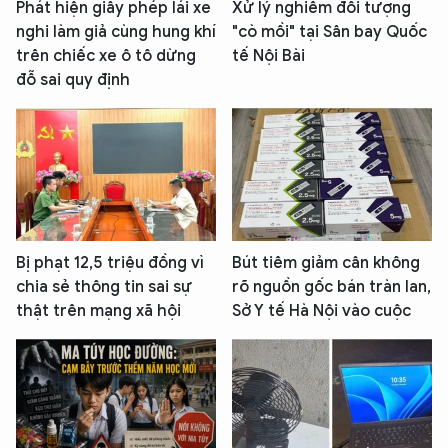
Phát hiện giấy phép lái xe
Xử lý nghiêm đối tượng
nghi làm giả cùng hung khí
"cò mồi" tại Sân bay Quốc
trên chiếc xe ô tô dừng
tế Nội Bài
đỗ sai quy định
Bị phạt 12,5 triệu đồng vì
Bút tiêm giảm cân không
chia sẻ thông tin sai sự
rõ nguồn gốc bán tràn lan,
thật trên mạng xã hội
Sở Y tế Hà Nội vào cuộc