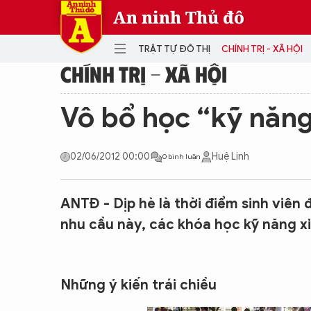
An ninh Thủ đô
TRẬT TỰ ĐÔ THỊ
CHÍNH TRỊ - XÃ HỘI
CHÍNH TRỊ - XÃ HỘI
DANH MỤC
Vô bổ học “kỹ năng
TRẬT TỰ ĐÔ THỊ
CHÍ
02/06/2012 00:00
Huệ Linh
0 bình luận
THẾ GIỚI
PH
Quân sự
THÀNH PHỐ THÔNG MINH
VĂ
ANTĐ - Dịp hè là thời điểm sinh viên
THỂ THAO
SỐ
nhu cầu này, các khóa học kỹ năng x
KINH DOANH
MU
Những ý kiến trái chiều