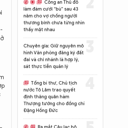
Công an Thủ đô
làm đám cưới “bù” sau 43
i
năm cho vợ chồng người
thương binh chưa từng nhìn
-
thấy mặt nhau
 ở
Chuyên gia: Giữ nguyên mô
hình Văn phòng đăng ký đất
đai và chi nhánh là hợp lý,
sát thực tiễn quản lý
am
Tổng bí thư, Chủ tịch
ớp
nước Tô Lâm trao quyết
c
định thăng quân hàm
Thượng tướng cho đồng chí
Đặng Hồng Đức
Ra mắt Câu lạc bộ