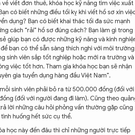
về viết đơn thuê, khóa học kỹ năng tìm việc xuất
ạn có biết những điều tối kỵ khi viết hồ sơ xin việ
yển dụng? Bạn có biết khai thác tối đa sức mạnh
ng cách “rải” hồ sơ đúng cách? Bạn làm gì trong
 sẻ giúp bạn có được những kỹ năng và kinh nghi
c để bạn có thể sẵn sàng thích nghi với môi trường
ng sinh viên sắp tốt nghiệp hoặc mới ra trường và
ông việc tốt hơn. Tham gia khóa học bạn sẽ nhận
uyên gia tuyển dụng hàng đầu Việt Nam”.
ỗi sinh viên phải bỏ ra từ 500.000 đồng (đối với
 đồng (đối với người đang đi làm). Cũng theo quản
trả lời những câu hỏi phỏng vấn thường gặp cũng
 tình huống hết sức cụ thể.
a học này đến đâu thì chỉ những người trực tiếp