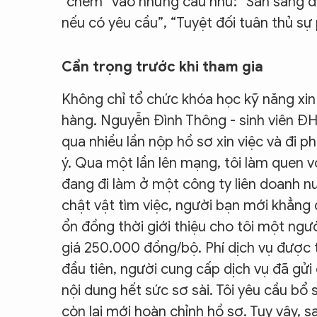
“chêm” vào những câu như: “Sẵn sàng đ
nếu có yêu cầu”, “Tuyệt đối tuân thủ s
Cẩn trọng trước khi tham gia
Không chỉ tổ chức khóa học kỹ năng xin v
hàng. Nguyễn Đình Thông - sinh viên Đ
qua nhiều lần nộp hồ sơ xin việc và đi 
ý. Qua một lần lên mạng, tôi làm quen v
đang đi làm ở một công ty liên doanh n
chật vật tìm việc, người bạn mới khẳng 
ổn đồng thời giới thiệu cho tôi một ng
giá 250.000 đồng/bộ. Phí dịch vụ được t
đầu tiên, người cung cấp dịch vụ đã gửi 
nội dung hết sức sơ sài. Tôi yêu cầu bổ 
còn lại mới hoàn chỉnh hồ sơ. Tuy vậy, sau