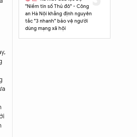
a
"Niềm tin số Thủ đô" - Công
an Hà Nội khẳng định nguyên
tắc "3 nhanh" bảo vệ người
dùng mạng xã hội
y,
g
g
ưa
n
ới
n