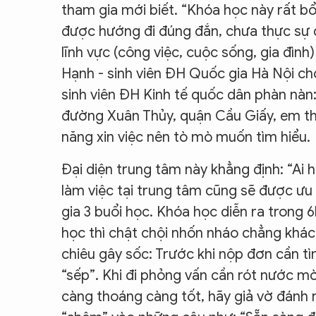
tham gia mới biết. “Khóa học này rất bổ
được hướng đi đúng đắn, chưa thực sự q
lĩnh vực (công việc, cuộc sống, gia đình)
Hạnh - sinh viên ĐH Quốc gia Hà Nội cho
sinh viên ĐH Kinh tế quốc dân phàn nàn:
đường Xuân Thủy, quận Cầu Giấy, em th
năng xin việc nên tò mò muốn tìm hiểu.
Đại diện trung tâm này khẳng định: “Ai
làm việc tại trung tâm cũng sẽ được ưu
gia 3 buổi học. Khóa học diễn ra trong 
học thì chật chội nhốn nháo chẳng khác 
chiêu gây sốc: Trước khi nộp đơn cần tì
“sếp”. Khi đi phỏng vấn cần rót nước m
càng thoáng càng tốt, hãy giả vờ đánh rơ