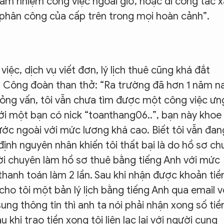
ảm nhiệm công việc ngoài giờ, hoặc đi công tác x
ự phân công của cấp trên trong mọi hoàn cảnh”.
iệc, dịch vụ viết đơn, lý lịch thuê cũng khá đắt
H Công đoàn than thở: “Ra trường đã hơn 1 năm na
phỏng vấn, tôi vẫn chưa tìm được một công việc ưn
ới một bạn có nick “toanthang06..”, bạn này khoe
ước ngoài với mức lương khá cao. Biết tôi vẫn đan
định nguyên nhân khiến tôi thất bại là do hồ sơ ch
ười chuyên làm hồ sơ thuê bằng tiếng Anh với mức
hanh toán làm 2 lần. Sau khi nhận được khoản tiề
cho tôi một bản lý lịch bằng tiếng Anh qua email v
sung thông tin thì anh ta nói phải nhận xong số tiề
 khi trao tiền xong tôi liên lạc lại với người cung