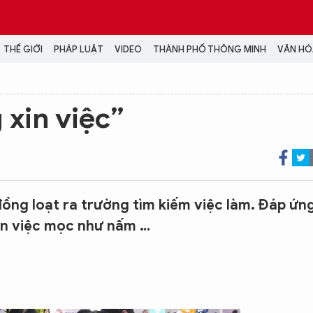
THẾ GIỚI
PHÁP LUẬT
VIDEO
THÀNH PHỐ THÔNG MINH
VĂN HÓA
MEDIA
 xin việc”
NH TRỊ - XÃ HỘI
VIDEO
Đại hội Đảng
PODCAST
ÁP LUẬT
ẢNH
LONGFORM
N HÓA - GIẢI TRÍ
INFOGRAPHIC
 đồng loạt ra trường tìm kiếm việc làm. Đáp ứn
NG Ở HÀ NỘI
LỊCH VẠN SỰ
in việc mọc như nấm …
LTIMEDIA
Podcast
Video
Ảnh
Infographic