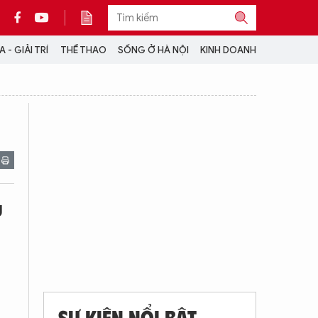
 - GIẢI TRÍ
THỂ THAO
SỐNG Ở HÀ NỘI
KINH DOANH
THÔNG TIN THÊM
CỘNG TÁC VỚI ANTĐ
TRA CỨU XE
HOTLINE: 032 9907 579
g
SỰ KIỆN NỔI BẬT