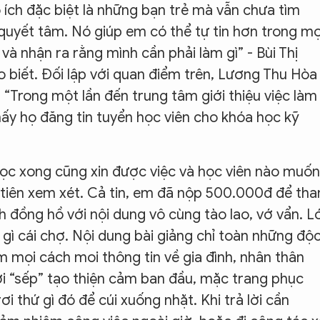
 ích đặc biệt là những bạn trẻ mà vẫn chưa tìm
uyết tâm. Nó giúp em có thể tự tin hơn trong mọ
 và nhận ra rằng mình cần phải làm gì” - Bùi Thị
 biết. Đối lập với quan điểm trên, Lương Thu Hòa 
 “Trong một lần đến trung tâm giới thiệu việc làm
ấy họ đăng tin tuyển học viên cho khóa học kỹ
 học xong cũng xin được việc và học viên nào muốn
 tiên xem xét. Cả tin, em đã nộp 500.000đ để th
6h đồng hồ với nội dung vô cùng tào lao, vớ vẩn. L
gì cái chợ. Nội dung bài giảng chỉ toàn những độ
m mọi cách moi thông tin về gia đình, nhân thân
ời “sếp” tạo thiện cảm ban đầu, mặc trang phục
i thứ gì đó để cúi xuống nhặt. Khi trả lời cần