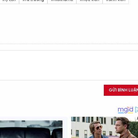
GỬI BÌNH LUẬ