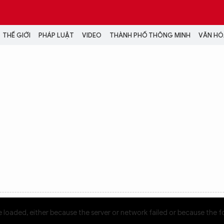
THẾ GIỚI
PHÁP LUẬT
VIDEO
THÀNH PHỐ THÔNG MINH
VĂN HÓA
MEDIA
NH TRỊ - XÃ HỘI
VIDEO
Đại hội Đảng
PODCAST
ÁP LUẬT
ẢNH
LONGFORM
N HÓA - GIẢI TRÍ
INFOGRAPHIC
NG Ở HÀ NỘI
LỊCH VẠN SỰ
LTIMEDIA
Podcast
Video
Ảnh
 loaded, either because the server or network failed or because the f
Infographic