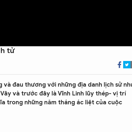
nh tử
 và đau thương với những địa danh lịch sử nh
ây và trước đây là Vĩnh Linh lũy thép- vị trí
hĩa trong những năm tháng ác liệt của cuộc