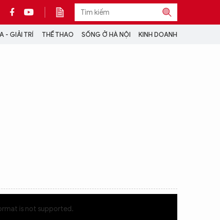
 - GIẢI TRÍ
THỂ THAO
SỐNG Ở HÀ NỘI
KINH DOANH
THÔNG TIN THÊM
CỘNG TÁC VỚI ANTĐ
TRA CỨU XE
HOTLINE: 032 9907 579
ormat is not supported.