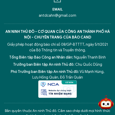
EMAIL
antdcahn@gmail.com
AN NINH THỦ ĐÔ - CƠ QUAN CỦA CÔNG AN THÀNH PHỐ HÀ
NỘI - CHUYÊN TRANG CỦA BÁO CAND
Giấy phép hoạt động báo chí số 08/GP-BTTTT, ngày 5/1/2021
của Bộ Thông tin và Truyền thông.
Tổng Biên tập Báo Công an Nhân dân:
Nguyễn Thanh Bình
Trưởng ban Biên tập An ninh Thủ đô:
Chu Quốc Dũng
Phó Trưởng ban Biên tập An ninh Thủ đô:
Vũ Mạnh Hùng
,
Lưu Hồng Quân
,
Đỗ Trần Quân
5 điểm nghẽn của Hà Nội
giải pháp xử lý điểm nghẽn của
Bản quyền thuộc An ninh Thủ đô. Cấm sao chép dưới mọi hình thức