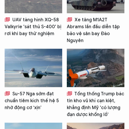
UAV tàng hình XQ-58
Xe tăng M1A2T
Valkyrie 'sát thủ S-400' bị
Abrams lần đầu diễn tập
rơi khi bay thử nghiệm
bảo vệ sân bay Đào
Nguyên
Su-57 Nga sớm đạt
Tổng thống Trump bác
chuẩn tiêm kích thế hệ 5
tin kho vũ khí cạn kiệt,
nhờ động cơ ‘xịn’
khẳng định Mỹ 'có lượng
đạn dược khổng lồ'