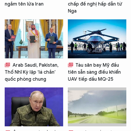
ngắm tên lửa Iran
chấp đề nghị hấp dẫn từ
Nga
Arab Saudi, Pakistan,
Tàu sân bay Mỹ đầu
Thổ Nhĩ Kỳ lập ‘lá chắn’
tiên sẵn sàng điều khiển
quốc phòng chung
UAV tiếp dầu MQ-25