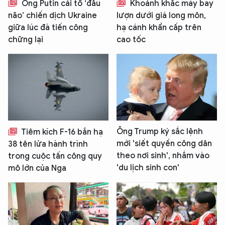
Ông Putin cải tổ ‘đầu
Khoảnh khắc máy bay
não’ chiến dịch Ukraine
lượn dưới giá long môn,
giữa lúc đà tiến công
hạ cánh khẩn cấp trên
chững lại
cao tốc
Ông Trump ký sắc lệnh
Tiêm kích F-16 bắn hạ
mới 'siết quyền công dân
38 tên lửa hành trình
theo nơi sinh', nhắm vào
trong cuộc tấn công quy
'du lịch sinh con'
mô lớn của Nga