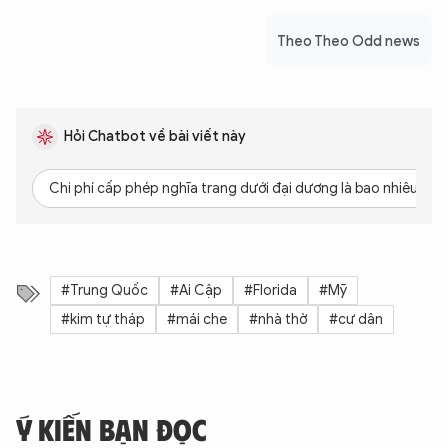
Hãy hỏi tôi bất kỳ điều gì bạn cần biết về
Theo Theo Odd news
An Ninh Thủ Đô nhé. Tôi sẵn sàng hỗ trợ!
Hỏi Chatbot về bài viết này
Chi phí cấp phép nghĩa trang dưới đại dương là bao nhiêu?
#Trung Quốc
#Ai Cập
#Florida
#Mỹ
#kim tự tháp
#mái che
#nhà thờ
#cư dân
Ý KIẾN BẠN ĐỌC