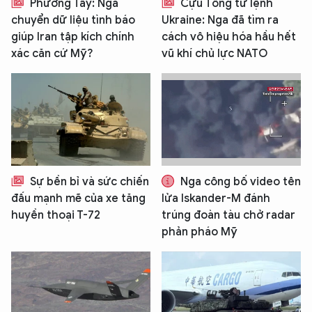
Phương Tây: Nga
Cựu Tổng tư lệnh
chuyển dữ liệu tình báo
Ukraine: Nga đã tìm ra
giúp Iran tập kích chính
cách vô hiệu hóa hầu hết
xác căn cứ Mỹ?
vũ khí chủ lực NATO
Sự bền bỉ và sức chiến
Nga công bố video tên
đấu mạnh mẽ của xe tăng
lửa Iskander-M đánh
huyền thoại T-72
trúng đoàn tàu chở radar
phản pháo Mỹ