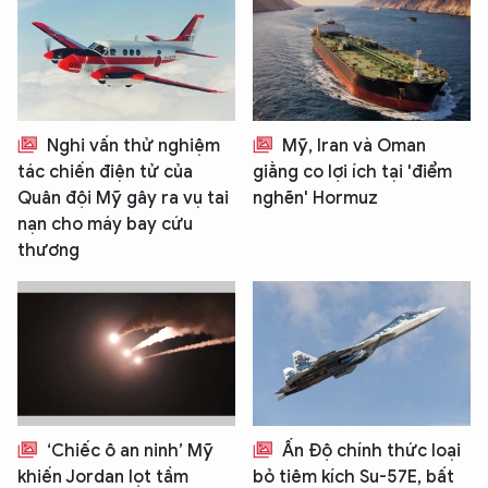
Nghi vấn thử nghiệm
Mỹ, Iran và Oman
tác chiến điện tử của
giằng co lợi ích tại 'điểm
Quân đội Mỹ gây ra vụ tai
nghẽn' Hormuz
nạn cho máy bay cứu
thương
‘Chiếc ô an ninh’ Mỹ
Ấn Độ chính thức loại
khiến Jordan lọt tầm
bỏ tiêm kích Su-57E, bất