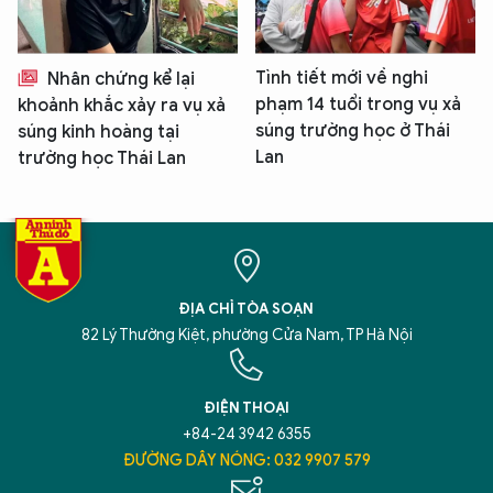
Tình tiết mới về nghi
Nhân chứng kể lại
phạm 14 tuổi trong vụ xả
khoảnh khắc xảy ra vụ xả
súng trường học ở Thái
súng kinh hoàng tại
Lan
trường học Thái Lan
ĐỊA CHỈ TÒA SOẠN
82 Lý Thường Kiệt, phường Cửa Nam, TP Hà Nội
ĐIỆN THOẠI
+84-24 3942 6355
ĐƯỜNG DÂY NÓNG: 032 9907 579