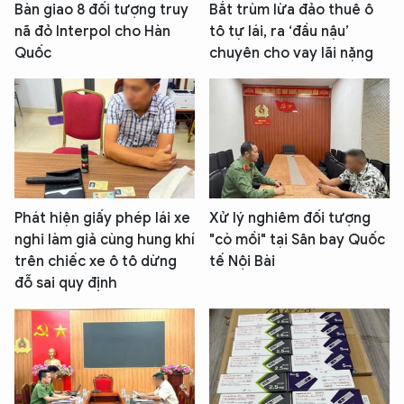
Bàn giao 8 đối tượng truy
Bắt trùm lừa đảo thuê ô
nã đỏ Interpol cho Hàn
tô tự lái, ra ‘đầu nậu’
Quốc
chuyên cho vay lãi nặng
Phát hiện giấy phép lái xe
Xử lý nghiêm đối tượng
nghi làm giả cùng hung khí
"cò mồi" tại Sân bay Quốc
trên chiếc xe ô tô dừng
tế Nội Bài
đỗ sai quy định