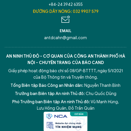
+84-24 3942 6355
ĐƯỜNG DÂY NÓNG: 032 9907 579
EMAIL
antdcahn@gmail.com
AN NINH THỦ ĐÔ - CƠ QUAN CỦA CÔNG AN THÀNH PHỐ HÀ
NỘI - CHUYÊN TRANG CỦA BÁO CAND
Giấy phép hoạt động báo chí số 08/GP-BTTTT, ngày 5/1/2021
của Bộ Thông tin và Truyền thông.
Tổng Biên tập Báo Công an Nhân dân:
Nguyễn Thanh Bình
Trưởng ban Biên tập An ninh Thủ đô:
Chu Quốc Dũng
Phó Trưởng ban Biên tập An ninh Thủ đô:
Vũ Mạnh Hùng
,
Lưu Hồng Quân
,
Đỗ Trần Quân
5 điểm nghẽn của Hà Nội
giải pháp xử lý điểm nghẽn của