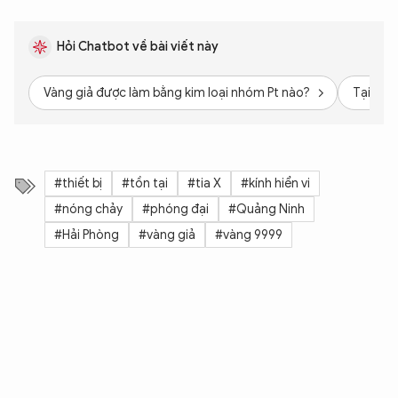
Hỏi Chatbot về bài viết này
Vàng giả được làm bằng kim loại nhóm Pt nào?
Tại sao 
#thiết bị
#tồn tại
#tia X
#kính hiển vi
XIN CHÀO,
#nóng chảy
#phóng đại
#Quảng Ninh
TÔI LÀ CHATBOT CỦA
#Hải Phòng
#vàng giả
#vàng 9999
Hãy hỏi tôi bất kỳ điều gì bạn cần biết về
An Ninh Thủ Đô nhé. Tôi sẵn sàng hỗ trợ!