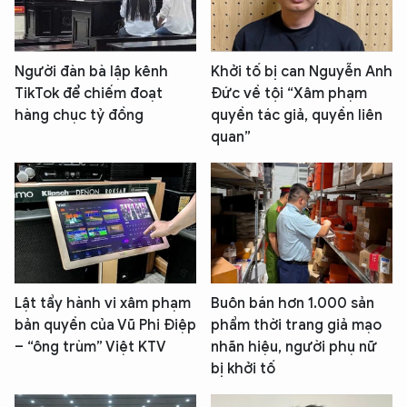
Người đàn bà lập kênh
Khởi tố bị can Nguyễn Anh
TikTok để chiếm đoạt
Đức về tội “Xâm phạm
hàng chục tỷ đồng
quyền tác giả, quyền liên
quan”
Lật tẩy hành vi xâm phạm
Buôn bán hơn 1.000 sản
bản quyền của Vũ Phi Điệp
phẩm thời trang giả mạo
– “ông trùm” Việt KTV
nhãn hiệu, người phụ nữ
bị khởi tố