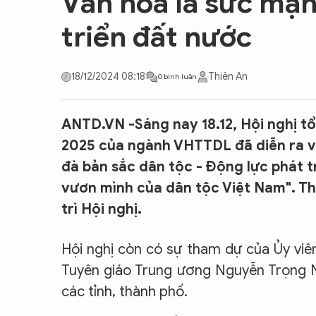
Văn hóa là sức mạn
CON ĐƯỜNG KHỞI NGHIỆP
triển đất nước
18/12/2024 08:18
Thiên An
0 bình luận
ANTD.VN -Sáng nay 18.12, Hội nghị t
2025 của ngành VHTTDL đã diễn ra vớ
đà bản sắc dân tộc - Động lực phát 
vươn mình của dân tộc Việt Nam". T
trì Hội nghị.
Hội nghị còn có sự tham dự của Ủy viê
Tuyên giáo Trung ương Nguyễn Trọng Ng
các tỉnh, thành phố.