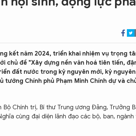
h nội sinh, động lực phá
ổng kết năm 2024, triển khai nhiệm vụ trọng t
i chủ đề "Xây dựng nền văn hoá tiên tiến, đ
triển đất nước trong kỷ nguyên mới, kỷ nguyên
hủ tướng Chính phủ Phạm Minh Chính dự và ch
n Bộ Chính trị, Bí thư Trung ương Đảng, Trưởng 
hĩa cùng đại diện lãnh đạo các bộ, ban, ngành