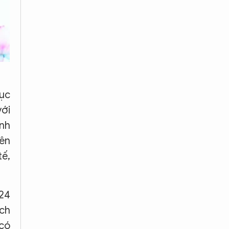
tục
với
anh
iên
tế,
024
ích
 có