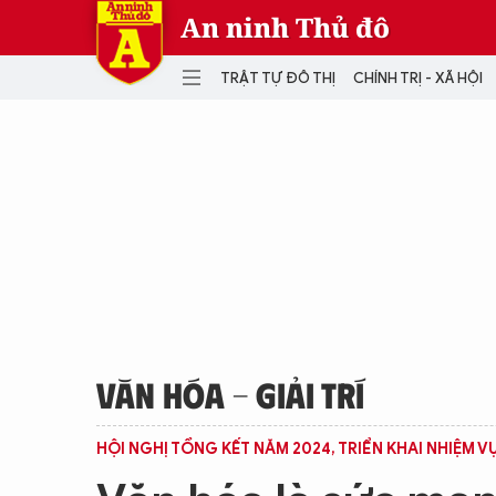
An ninh Thủ đô
TRẬT TỰ ĐÔ THỊ
CHÍNH TRỊ - XÃ HỘI
DANH MỤC
TRẬT TỰ ĐÔ THỊ
CHÍ
THẾ GIỚI
PH
Quân sự
THÀNH PHỐ THÔNG MINH
VĂ
THỂ THAO
SỐ
KINH DOANH
MU
VĂN HÓA - GIẢI TRÍ
HỘI NGHỊ TỔNG KẾT NĂM 2024, TRIỂN KHAI NHIỆM