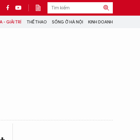
 - GIẢI TRÍ
THỂ THAO
SỐNG Ở HÀ NỘI
KINH DOANH
THÔNG TIN THÊM
CỘNG TÁC VỚI ANTĐ
TRA CỨU XE
HOTLINE: 032 9907 579