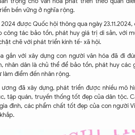
uan trọng cho văn hóa phát triển theo quan đi
riển bền vững ở nghĩa rộng.
a 2024 được Quốc hội thông qua ngày 23.11.2024,
o công tác bảo tồn, phát huy giá trị di sản, với 
chặt chẽ với phát triển kinh tế- xã hội.
a gắn với xây dựng con người văn hóa đã đi đú
, nhân dân là chủ thể để bảo tồn, phát huy các 
từ làm điểm đến nhân rộng.
g ương đã xây dựng, phát triển được nhiều mô h
c, tập quán, truyền thống tốt đẹp của dân tộc. 
ị gia đình, các phẩm chất tốt đẹp của con người V
 khắp.