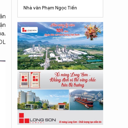
Nhà văn Phạm Ngọc Tiến
văn
hận
óa.
DL