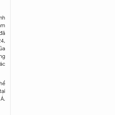
ính
tầm
 đã
24,
ủa
ống
các
thể
tại
 Á.