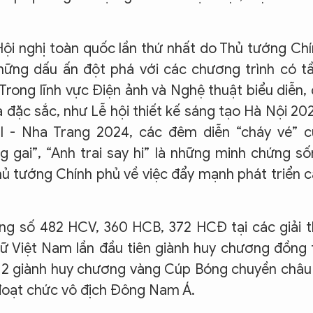
Hội nghị toàn quốc lần thứ nhất do Thủ tướng Ch
những dấu ấn đột phá với các chương trình có 
 Trong lĩnh vực Điện ảnh và Nghệ thuật biểu diễn,
đặc sắc, như Lễ hội thiết kế sáng tạo Hà Nội 20
 I - Nha Trang 2024, các đêm diễn “cháy vé” c
g gai”, “Anh trai say hi” là những minh chứng s
Thủ tướng Chính phủ về việc đẩy mạnh phát triển 
ng số 482 HCV, 360 HCB, 372 HCĐ tại các giải 
ữ Việt Nam lần đầu tiên giành huy chương đồng 
ứ 2 giành huy chương vàng Cúp Bóng chuyền châu
 đoạt chức vô địch Đông Nam Á.