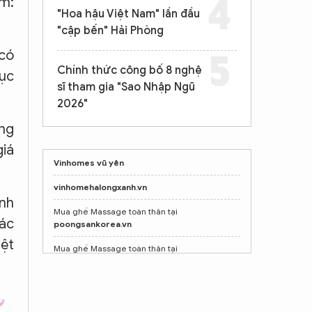
ểm:
"Hoa hậu Việt Nam" lần đầu
"cập bến" Hải Phòng
 có
Chính thức công bố 8 nghệ
mục
sĩ tham gia "Sao Nhập Ngũ
2026"
ng
giá
Vinhomes vũ yên
vinhomehalongxanh.vn
ình
Mua ghế Massage toàn thân tại
Các
poongsankorea.vn
iệt
Mua ghế Massage toàn thân tại
poongsankorea.vn
Shop nước hoa chính hãng
Tprofumo.com