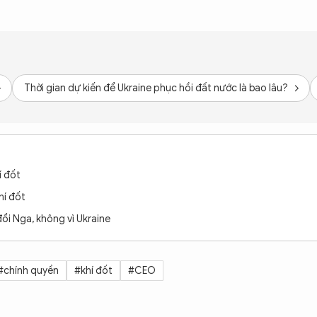
Thời gian dự kiến để Ukraine phục hồi đất nước là bao lâu?
í đốt
hí đốt
ổi Nga, không vì Ukraine
#chính quyền
#khí đốt
#CEO