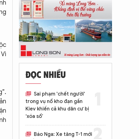
ính
ũng
uộc
 Vì
ĐỌC NHIỀU
g”.
Sai phạm 'chết người'
oản
trong vụ nổ kho đạn gần
Kiev khiến cả khu dân cư bị
hận
‘xóa sổ’
ình
Báo Nga: Xe tăng T-1 mới