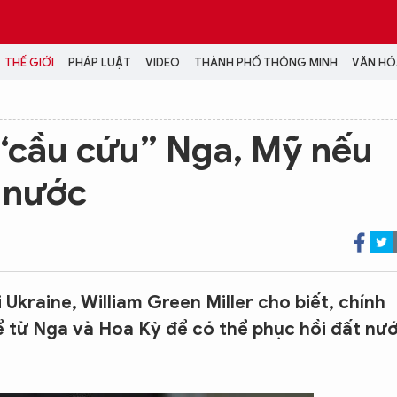
THẾ GIỚI
PHÁP LUẬT
VIDEO
THÀNH PHỐ THÔNG MINH
VĂN HÓA
MEDIA
“cầu cứu” Nga, Mỹ nếu
NH TRỊ - XÃ HỘI
VIDEO
 nước
Đại hội Đảng
PODCAST
ÁP LUẬT
ẢNH
LONGFORM
N HÓA - GIẢI TRÍ
INFOGRAPHIC
NG Ở HÀ NỘI
LỊCH VẠN SỰ
LTIMEDIA
Ukraine, William Green Miller cho biết, chính
Podcast
ể từ Nga và Hoa Kỳ để có thể phục hồi đất nư
Video
Ảnh
Infographic