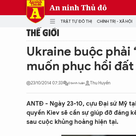
An ninh Thủ đô
TRẬT TỰ ĐÔ THỊ
CHÍNH TRỊ - XÃ HỘI
THẾ GIỚI
DANH MỤC
Ukraine buộc phải 
TRẬT TỰ ĐÔ THỊ
CHÍ
muốn phục hồi đất
THẾ GIỚI
PH
Quân sự
23/10/2014 07:33
Thu Huyền
0 bình luận
THÀNH PHỐ THÔNG MINH
VĂ
THỂ THAO
SỐ
KINH DOANH
MU
ANTĐ - Ngày 23-10, cựu Đại sứ Mỹ tại 
quyền Kiev sẽ cần sự giúp đỡ đáng k
sau cuộc khủng hoảng hiện tại.