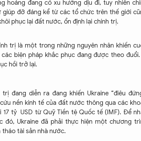
g hoảng đang có xu hướng dịu đi, tuy nhiên ch
 giúp đỡ đáng kể từ các tổ chức trên thế giới c
i phục lại đất nước, ổn định lại chính trị.
hính trị là một trong những nguyên nhân khiến c
các biện pháp khắc phục đang được theo đuổi.
c hồi trở lại.
rị đang diễn ra đang khiến Ukraine “điêu đứn
 cứu nền kinh tế của đất nước thông qua các kh
i 17 tỷ USD từ Quỹ Tiền tệ Quốc tế (IMF). Để n
c đó, Ukraine đã phải thực hiện một chương tr
 tháo tài sản nhà nước.