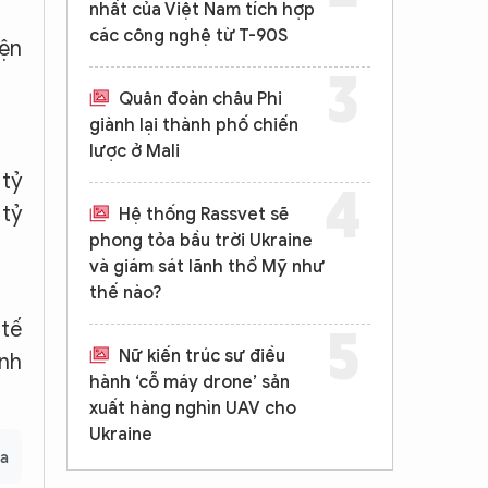
nhất của Việt Nam tích hợp
các công nghệ từ T-90S
iện
Quân đoàn châu Phi
giành lại thành phố chiến
lược ở Mali
 tỷ
 tỷ
Hệ thống Rassvet sẽ
phong tỏa bầu trời Ukraine
và giám sát lãnh thổ Mỹ như
thế nào?
 tế
Nữ kiến trúc sư điều
ành
hành ‘cỗ máy drone’ sản
xuất hàng nghìn UAV cho
Ukraine
ia