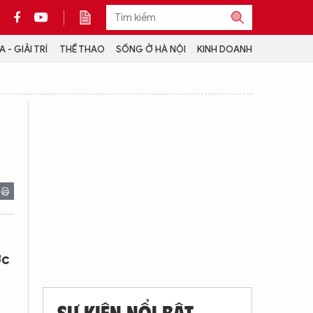
 - GIẢI TRÍ
THỂ THAO
SỐNG Ở HÀ NỘI
KINH DOANH
THÔNG TIN THÊM
CỘNG TÁC VỚI ANTĐ
TRA CỨU XE
HOTLINE: 032 9907 579
ớc
SỰ KIỆN NỔI BẬT