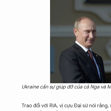
CON ĐƯỜNG KHỞI NGHIỆP
Ukraine cần sự giúp đỡ của cả Nga và M
Trao đổi với RIA, vị cựu Đại sứ nói rằng