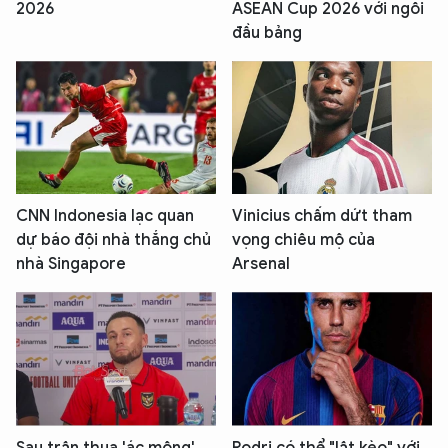
2026
ASEAN Cup 2026 với ngôi
đầu bảng
CNN Indonesia lạc quan
Vinicius chấm dứt tham
dự báo đội nhà thắng chủ
vọng chiêu mộ của
nhà Singapore
Arsenal
Sau trận thua 'ác mộng'
Rodri có thể "lật kèo" với