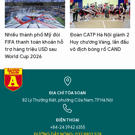
Nhiều thành phố Mỹ đòi
Đoàn CATP Hà Nội giành 2
FIFA thanh toán khoản hỗ
Huy chương Vàng, lần đầu
trợ hàng triệu USD sau
vô địch bóng rổ CAND
World Cup 2026
ĐỊA CHỈ TÒA SOẠN
82 Lý Thường Kiệt, phường Cửa Nam, TP Hà Nội
ĐIỆN THOẠI
+84-24 3942 6355
ĐƯỜNG DÂY NÓNG: 032 9907 579