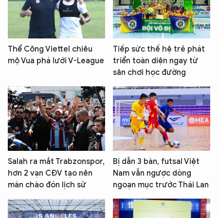
Thể Công Viettel chiêu
Tiếp sức thế hệ trẻ phát
mộ Vua phá lưới V-League
triển toàn diện ngay từ
sân chơi học đường
Salah ra mắt Trabzonspor,
Bị dẫn 3 bàn, futsal Việt
hơn 2 vạn CĐV tạo nên
Nam vẫn ngược dòng
màn chào đón lịch sử
ngoạn mục trước Thái Lan