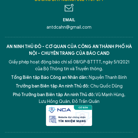
EMAIL
antdcahn@gmail.com
AN NINH THỦ ĐÔ - CƠ QUAN CỦA CÔNG AN THÀNH PHỐ HÀ
NỘI - CHUYÊN TRANG CỦA BÁO CAND
Giấy phép hoạt động báo chí số 08/GP-BTTTT, ngày 5/1/2021
của Bộ Thông tin và Truyền thông.
Tổng Biên tập Báo Công an Nhân dân:
Nguyễn Thanh Bình
Trưởng ban Biên tập An ninh Thủ đô:
Chu Quốc Dũng
Phó Trưởng ban Biên tập An ninh Thủ đô:
Vũ Mạnh Hùng
,
Lưu Hồng Quân
,
Đỗ Trần Quân
5 điểm nghẽn của Hà Nội
giải pháp xử lý điểm nghẽn của