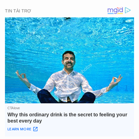
TÔI LÀ CHATBOT CỦA
Hãy hỏi tôi bất kỳ điều gì bạn cần biết về
An Ninh Thủ Đô nhé. Tôi sẵn sàng hỗ trợ!