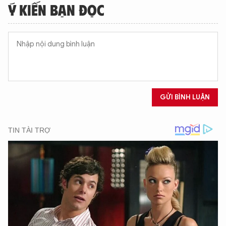
Ý KIẾN BẠN ĐỌC
GỬI BÌNH LUẬN
XIN CHÀO,
TÔI LÀ CHATBOT CỦA
Hãy hỏi tôi bất kỳ điều gì bạn cần biết về
An Ninh Thủ Đô nhé. Tôi sẵn sàng hỗ trợ!