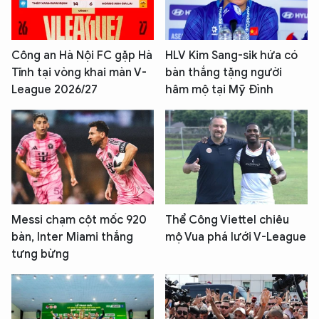
Công an Hà Nội FC gặp Hà
HLV Kim Sang-sik hứa có
Tĩnh tại vòng khai màn V-
bàn thắng tặng người
League 2026/27
hâm mộ tại Mỹ Đình
Messi chạm cột mốc 920
Thể Công Viettel chiêu
bàn, Inter Miami thắng
mộ Vua phá lưới V-League
tưng bừng