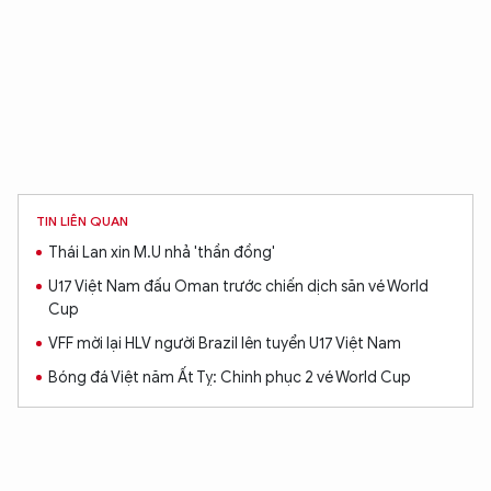
TIN LIÊN QUAN
Thái Lan xin M.U nhả 'thần đồng'
U17 Việt Nam đấu Oman trước chiến dịch săn vé World
Cup
VFF mời lại HLV người Brazil lên tuyển U17 Việt Nam
Bóng đá Việt năm Ất Tỵ: Chinh phục 2 vé World Cup