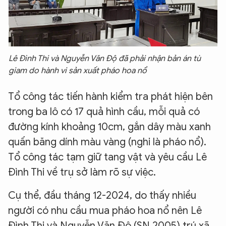
Lê Đình Thi và Nguyễn Văn Độ đã phải nhận bản án tù
giam do hành vi sản xuất pháo hoa nổ
Tổ công tác tiến hành kiểm tra phát hiện bên
trong ba lô có 17 quả hình cầu, mỗi quả có
đường kính khoảng 10cm, gắn dây màu xanh
quấn băng dính màu vàng (nghi là pháo nổ).
Tổ công tác tạm giữ tang vật và yêu cầu Lê
Đình Thi về trụ sở làm rõ sự việc.
Cụ thể, đầu tháng 12-2024, do thấy nhiều
người có nhu cầu mua pháo hoa nổ nên Lê
Đình Thi và Nguyễn Văn Độ (SN 2005) trú xã