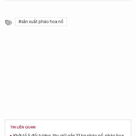
#sản xuất pháo hoa nổ
TIN LIÊN QUAN
Khởi tố 5 đối tượng, thu giữ gần 33 kg pháo nổ, pháo hoa