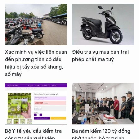
Xác minh vụ việc liên quan
Điều tra vụ mua bán trái
đến phương tiện có dấu
phép chất ma tuý
hiệu bị tẩy xóa số khung,
số máy
Bộ Y tế yêu cầu kiểm tra
Ba năm kiếm 120 tỷ đồng
công ty sản xuất viên
nhờ thuốc 'hỗ trợ sinh