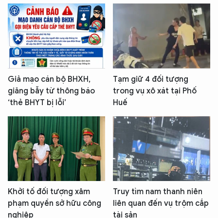
Giả mạo cán bộ BHXH,
Tạm giữ 4 đối tượng
giăng bẫy từ thông báo
trong vụ xô xát tại Phố
‘thẻ BHYT bị lỗi’
Huế
Khởi tố đối tượng xâm
Truy tìm nam thanh niên
phạm quyền sở hữu công
liên quan đến vụ trộm cắp
nghiệp
tài sản