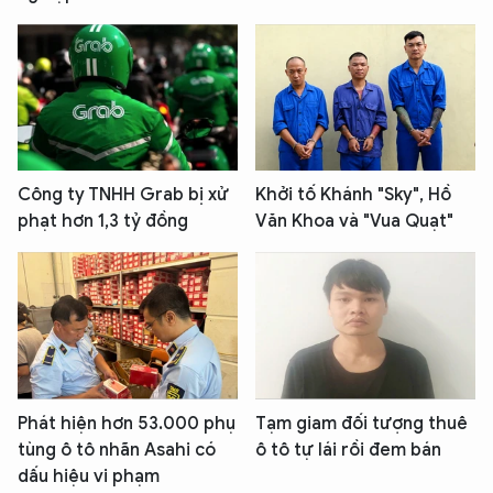
Công ty TNHH Grab bị xử
Khởi tố Khánh "Sky", Hồ
phạt hơn 1,3 tỷ đồng
Văn Khoa và "Vua Quạt"
Phát hiện hơn 53.000 phụ
Tạm giam đối tượng thuê
tùng ô tô nhãn Asahi có
ô tô tự lái rồi đem bán
dấu hiệu vi phạm