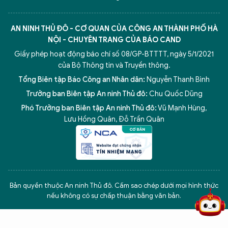
AN NINH THỦ ĐÔ - CƠ QUAN CỦA CÔNG AN THÀNH PHỐ HÀ
NỘI - CHUYÊN TRANG CỦA BÁO CAND
Giấy phép hoạt động báo chí số 08/GP-BTTTT, ngày 5/1/2021
của Bộ Thông tin và Truyền thông.
Tổng Biên tập Báo Công an Nhân dân:
Nguyễn Thanh Bình
Trưởng ban Biên tập An ninh Thủ đô:
Chu Quốc Dũng
Phó Trưởng ban Biên tập An ninh Thủ đô:
Vũ Mạnh Hùng
,
Lưu Hồng Quân
,
Đỗ Trần Quân
5 điểm nghẽn của Hà Nội
giải pháp xử lý điểm nghẽn của
Bản quyền thuộc An ninh Thủ đô. Cấm sao chép dưới mọi hình thức
nếu không có sự chấp thuận bằng văn bản.