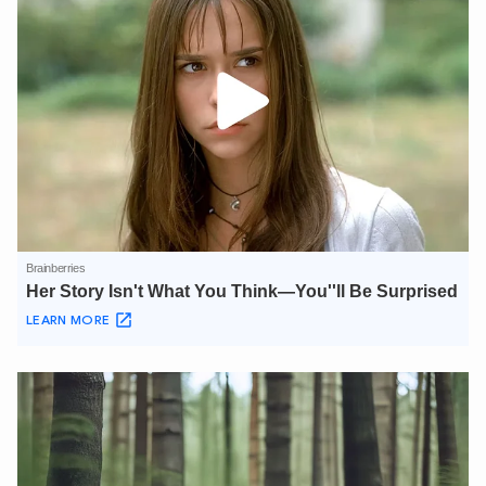
XIN CHÀO,
TÔI LÀ CHATBOT CỦA
Hãy hỏi tôi bất kỳ điều gì bạn cần biết về
An Ninh Thủ Đô nhé. Tôi sẵn sàng hỗ trợ!