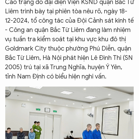
Cáo trạng do đại diện Viện KSND quận Bắc Từ
Liêm trình bày tại phiên tòa nêu rõ, ngày 18-
12-2024, tổ công tác của Đội Cảnh sát kinh tế
- Công an quận Bắc Từ Liêm đang làm nhiệm
vụ tuần tra kiểm soát tại khu vực khu đô thị
Goldmark City thuộc phường Phú Diễn, quận
Bắc Từ Liêm, Hà Nội phát hiện Lê Đình Thi (SN
2005) trú tại xã Trung Nghĩa, huyện Ý Yên,
tỉnh Nam Định có biểu hiện nghi vấn.