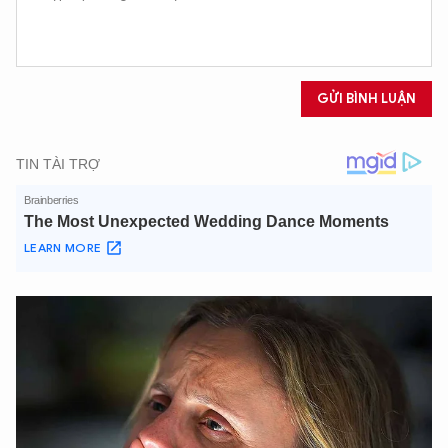
Hãy hỏi tôi bất kỳ điều gì bạn cần biết về
An Ninh Thủ Đô nhé. Tôi sẵn sàng hỗ trợ!
GỬI BÌNH LUẬN