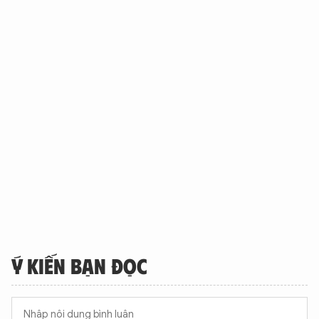
Ý KIẾN BẠN ĐỌC
XIN CHÀO,
TÔI LÀ CHATBOT CỦA