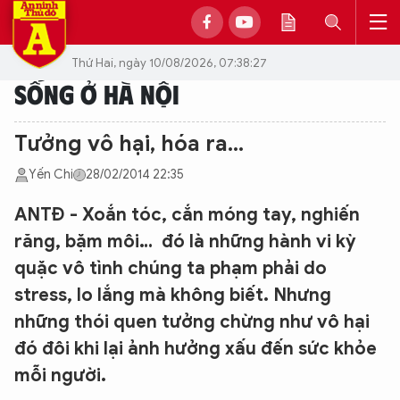
Thứ Hai, ngày 10/08/2026, 07:38:27
SỐNG Ở HÀ NỘI
Tưởng vô hại, hóa ra...
Yến Chi
28/02/2014 22:35
ANTĐ - Xoắn tóc, cắn móng tay, nghiến
răng, bặm môi… đó là những hành vi kỳ
quặc vô tình chúng ta phạm phải do
stress, lo lắng mà không biết. Nhưng
những thói quen tưởng chừng như vô hại
đó đôi khi lại ảnh hưởng xấu đến sức khỏe
mỗi người.