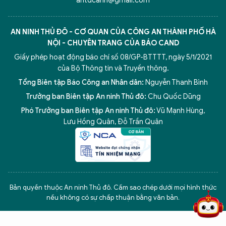
antdcahn@gmail.com
AN NINH THỦ ĐÔ - CƠ QUAN CỦA CÔNG AN THÀNH PHỐ HÀ
NỘI - CHUYÊN TRANG CỦA BÁO CAND
Giấy phép hoạt động báo chí số 08/GP-BTTTT, ngày 5/1/2021
của Bộ Thông tin và Truyền thông.
Tổng Biên tập Báo Công an Nhân dân:
Nguyễn Thanh Bình
Trưởng ban Biên tập An ninh Thủ đô:
Chu Quốc Dũng
Phó Trưởng ban Biên tập An ninh Thủ đô:
Vũ Mạnh Hùng
,
Lưu Hồng Quân
,
Đỗ Trần Quân
5 điểm nghẽn của Hà Nội
giải pháp xử lý điểm nghẽn của
Bản quyền thuộc An ninh Thủ đô. Cấm sao chép dưới mọi hình thức
nếu không có sự chấp thuận bằng văn bản.