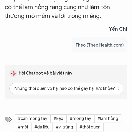
có thể làm hỏng răng cũng như làm tổn
thương mô mềm và lợi trong miệng.
Yến Chi
Theo (Theo Health.com)
Hỏi Chatbot về bài viết này
Những thói quen vô hại nào có thể gây hại sức khỏe?
C
#cắn móng tay
#kẹo
#móng tay
#làm hỏng
#môi
#da liễu
#vi trùng
#thói quen