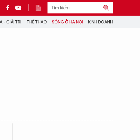
 - GIẢI TRÍ
THỂ THAO
SỐNG Ở HÀ NỘI
KINH DOANH
THÔNG TIN THÊM
CỘNG TÁC VỚI ANTĐ
TRA CỨU XE
HOTLINE: 032 9907 579
g