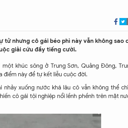
ự tử nhưng cô gái béo phì này vẫn không sao 
ộc giải cứu đầy tiếng cười.
tại một khúc sông ở Trung Sơn, Quảng Đông, Tr
 điểm này để tự kết liễu cuộc đời.
khi nhảy xuống nước khá lâu cô vẫn không thể c
iến cô gái tội nghiệp nổi lềnh phềnh trên mặt n