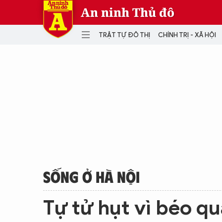
An ninh Thủ đô
TRẬT TỰ ĐÔ THỊ
CHÍNH TRỊ - XÃ HỘI
DANH MỤC
TRẬT TỰ ĐÔ THỊ
CHÍ
THẾ GIỚI
PH
Quân sự
THÀNH PHỐ THÔNG MINH
VĂ
THỂ THAO
SỐ
KINH DOANH
MU
SỐNG Ở HÀ NỘI
Tự tử hụt vì béo q