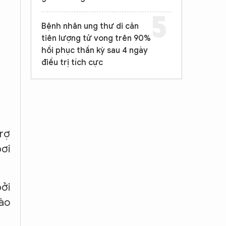
Bệnh nhân ung thư di căn
tiên lượng tử vong trên 90%
hồi phục thần kỳ sau 4 ngày
điều trị tích cực
trợ
bơi
bởi
vào