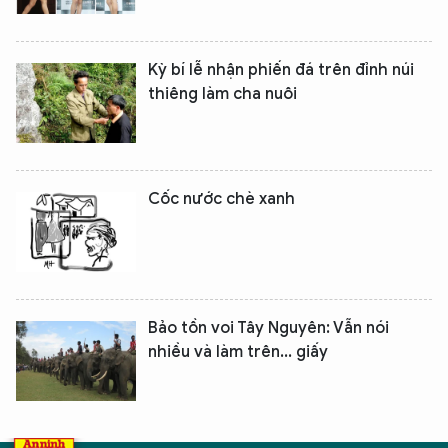
XIN CHÀO,
TÔI LÀ CHATBOT CỦA
Kỳ bí lễ nhận phiến đá trên đỉnh núi
thiêng làm cha nuôi
Hãy hỏi tôi bất kỳ điều gì bạn cần biết về
An Ninh Thủ Đô nhé. Tôi sẵn sàng hỗ trợ!
Cốc nước chè xanh
Bảo tồn voi Tây Nguyên: Vẫn nói
nhiều và làm trên... giấy