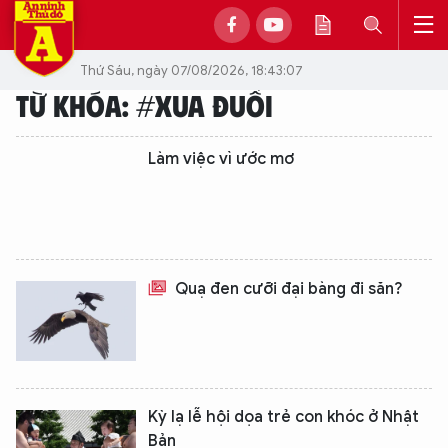
Thứ Sáu, ngày 07/08/2026, 18:43:07
TỪ KHÓA: #XUA ĐUỔI
Làm việc vì ước mơ
Quạ đen cưỡi đại bàng đi săn?
Kỳ lạ lễ hội dọa trẻ con khóc ở Nhật
Bản