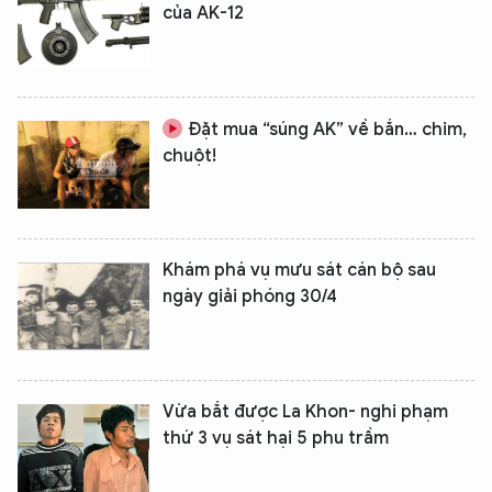
của AK-12
XIN CHÀO,
Đặt mua “súng AK” về bắn… chim,
TÔI LÀ CHATBOT CỦA
chuột!
Hãy hỏi tôi bất kỳ điều gì bạn cần biết về
An Ninh Thủ Đô nhé. Tôi sẵn sàng hỗ trợ!
Khám phá vụ mưu sát cán bộ sau
ngày giải phóng 30/4
Vừa bắt được La Khon- nghi phạm
thứ 3 vụ sát hại 5 phu trầm