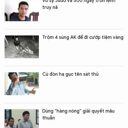
Võ sỹ Judo và 500 ngày trốn lệnh
truy nã
Trộm 4 súng AK để đi cướp tiệm vàng
Cú đòn hạ gục tên sát thủ
Dùng “hàng nóng” giải quyết mâu
thuẫn