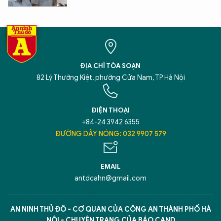
ĐỊA CHỈ TÒA SOẠN
82 Lý Thường Kiệt, phường Cửa Nam, TP Hà Nội
ĐIỆN THOẠI
+84-24 3942 6355
ĐƯỜNG DÂY NÓNG: 032 9907 579
EMAIL
antdcahn@gmail.com
AN NINH THỦ ĐÔ - CƠ QUAN CỦA CÔNG AN THÀNH PHỐ HÀ
NỘI - CHUYÊN TRANG CỦA BÁO CAND