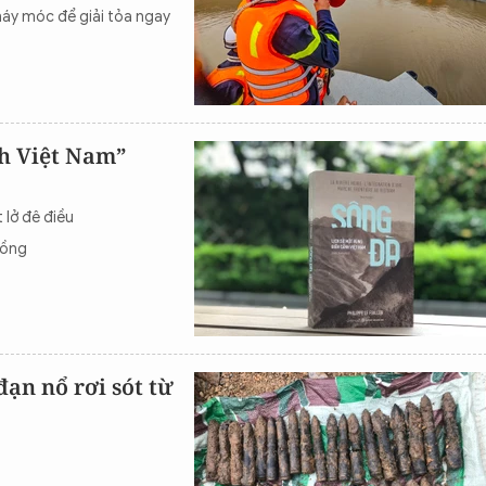
áy móc để giải tỏa ngay
nh Việt Nam”
lở đê điều
đồng
đạn nổ rơi sót từ