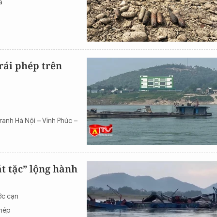
à
trái phép trên
ranh Hà Nội – Vĩnh Phúc –
t tặc” lộng hành
ớc cạn
phép