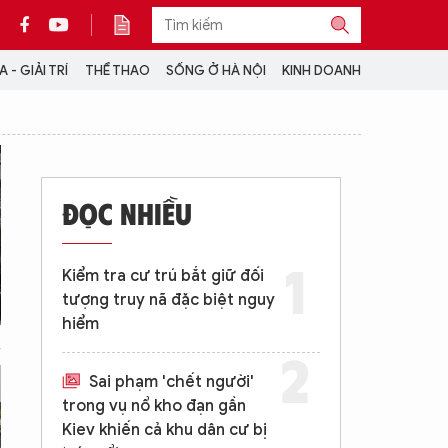
 - GIẢI TRÍ
THỂ THAO
SỐNG Ở HÀ NỘI
KINH DOANH
THÔNG TIN THÊM
CỘNG TÁC VỚI ANTĐ
ĐỌC NHIỀU
TRA CỨU XE
HOTLINE: 032 9907 579
Kiểm tra cư trú bắt giữ đối
tượng truy nã đặc biệt nguy
hiểm
Sai phạm 'chết người'
trong vụ nổ kho đạn gần
Kiev khiến cả khu dân cư bị