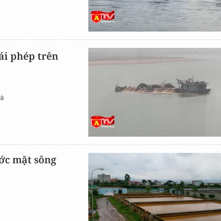
ái phép trên
Đà
ớc mặt sông