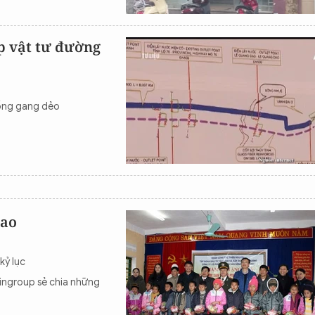
p vật tư đường
 ống gang dẻo
cao
kỷ lục
ingroup sẻ chia những