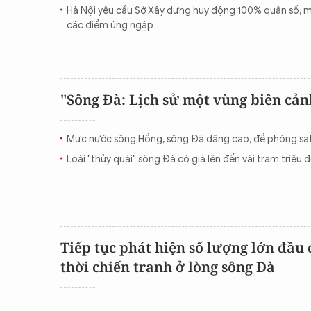
Hà Nội yêu cầu Sở Xây dựng huy động 100% quân số, m
CON ĐƯỜNG KHỞI NGHIỆP
các điểm úng ngập
"Sông Đà: Lịch sử một vùng biên cả
Mực nước sông Hồng, sông Đà dâng cao, đề phòng sạt 
Loài "thủy quái" sông Đà có giá lên đến vài trăm triệu 
Tiếp tục phát hiện số lượng lớn đầu 
thời chiến tranh ở lòng sông Đà