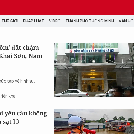
THẾ GIỚI
PHÁP LUẬT
VIDEO
THÀNH PHỐ THÔNG MINH
VĂN HÓA
MEDIA
'ôm' đất chậm
, Khai Sơn, Nam
NH TRỊ - XÃ HỘI
VIDEO
Đại hội Đảng
PODCAST
ÁP LUẬT
ẢNH
LONGFORM
ức tạp về hình sự,
N HÓA - GIẢI TRÍ
INFOGRAPHIC
NG Ở HÀ NỘI
LỊCH VẠN SỰ
riển khai
LTIMEDIA
Podcast
i yêu cầu không
Video
 sạt lở
Ảnh
Infographic