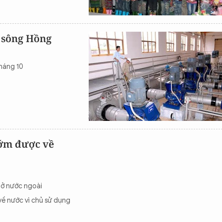
 sông Hồng
háng 10
sớm được về
 ở nước ngoài
về nước vì chủ sử dụng