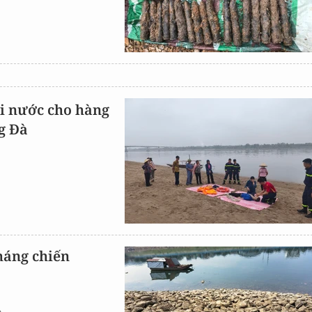
i nước cho hàng
g Đà
kháng chiến