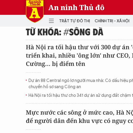
An ninh Thủ đô
TRẬT TỰ ĐÔ THỊ
CHÍNH TRỊ - XÃ HỘI
TỪ KHÓA: #SÔNG ĐÀ
DANH MỤC
Hà Nội ra tối hậu thư với 300 dự án 
triển khai, nhiều 'ông lớn' như CEO
TRẬT TỰ ĐÔ THỊ
CHÍ
Cường... bị điểm tên
THẾ GIỚI
PH
Quân sự
Dự án 88 Central ngó lơ người mua nhà: Có dấu hiệu ph
THÀNH PHỐ THÔNG MINH
VĂ
chuyển hồ sơ sang Công an
THỂ THAO
SỐ
Hà Nội ra tối hậu thư cho 341 dự án sử dụng đất chậm t
KINH DOANH
MU
Mực nước các sông ở mức cao, Hà Nộ
để người dân đến khu vực có nguy cơ