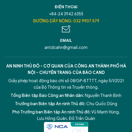
TÔI LÀ CHATBOT CỦA
ĐIỆN THOẠI
+84-24 3942 6355
Hãy hỏi tôi bất kỳ điều gì bạn cần biết về
ĐƯỜNG DÂY NÓNG: 032 9907 579
An Ninh Thủ Đô nhé. Tôi sẵn sàng hỗ trợ!
EMAIL
antdcahn@gmail.com
AN NINH THỦ ĐÔ - CƠ QUAN CỦA CÔNG AN THÀNH PHỐ HÀ
NỘI - CHUYÊN TRANG CỦA BÁO CAND
Giấy phép hoạt động báo chí số 08/GP-BTTTT, ngày 5/1/2021
của Bộ Thông tin và Truyền thông.
Tổng Biên tập Báo Công an Nhân dân:
Nguyễn Thanh Bình
Trưởng ban Biên tập An ninh Thủ đô:
Chu Quốc Dũng
Phó Trưởng ban Biên tập An ninh Thủ đô:
Vũ Mạnh Hùng
,
5 điểm nghẽn của Hà Nội
giải pháp xử lý điểm nghẽn của
Lưu Hồng Quân
,
Đỗ Trần Quân