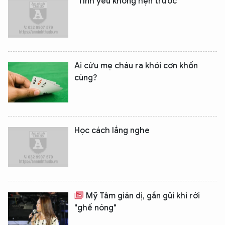
“Tình yêu không hẹn trước”
Ai cứu mẹ cháu ra khỏi cơn khốn
cùng?
Học cách lắng nghe
Mỹ Tâm giản dị, gần gũi khi rời
"ghế nóng"