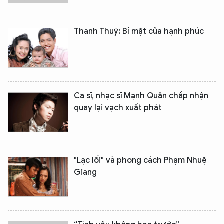
XIN CHÀO,
TÔI LÀ CHATBOT CỦA
Thanh Thuý: Bí mật của hạnh phúc
Hãy hỏi tôi bất kỳ điều gì bạn cần biết về
An Ninh Thủ Đô nhé. Tôi sẵn sàng hỗ trợ!
Ca sĩ, nhạc sĩ Mạnh Quân chấp nhận
quay lại vạch xuất phát
"Lạc lối" và phong cách Phạm Nhuệ
Giang