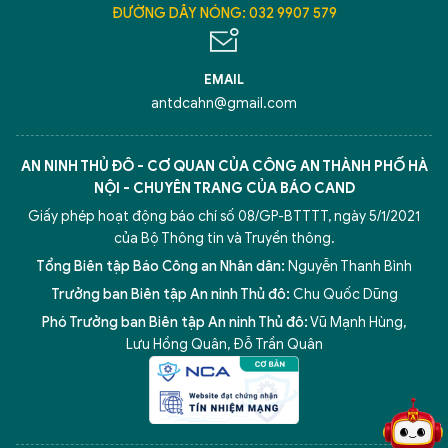
ĐƯỜNG DÂY NÓNG: 032 9907 579
EMAIL
antdcahn@gmail.com
AN NINH THỦ ĐÔ - CƠ QUAN CỦA CÔNG AN THÀNH PHỐ HÀ
NỘI - CHUYÊN TRANG CỦA BÁO CAND
Giấy phép hoạt động báo chí số 08/GP-BTTTT, ngày 5/1/2021
của Bộ Thông tin và Truyền thông.
Tổng Biên tập Báo Công an Nhân dân:
Nguyễn Thanh Bình
Trưởng ban Biên tập An ninh Thủ đô:
Chu Quốc Dũng
Phó Trưởng ban Biên tập An ninh Thủ đô:
Vũ Mạnh Hùng
,
5 điểm nghẽn của Hà Nội
giải pháp xử lý điểm nghẽn của
Lưu Hồng Quân
,
Đỗ Trần Quân