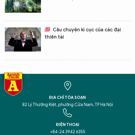
Câu chuyện kì cục của các đại
thiên tài
XIN CHÀO,
TÔI LÀ CHATBOT CỦA
Hãy hỏi tôi bất kỳ điều gì bạn cần biết về
An Ninh Thủ Đô nhé. Tôi sẵn sàng hỗ trợ!
ĐỊA CHỈ TÒA SOẠN
82 Lý Thường Kiệt, phường Cửa Nam, TP Hà Nội
ĐIỆN THOẠI
+84-24 3942 6355