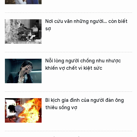
Nơi cứu vãn những người… còn biết
sợ
Nỗi lòng người chồng nhu nhược
khiến vợ chết vì kiệt sức
Bi kịch gia đình của người đàn ông
thiêu sống vợ
XIN CHÀO,
TÔI LÀ CHATBOT CỦA