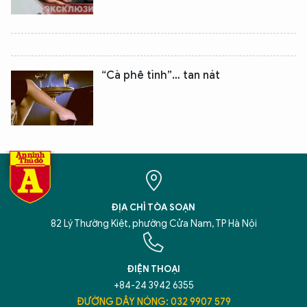
“Cà phê tình”… tan nát
ĐỊA CHỈ TÒA SOẠN
82 Lý Thường Kiệt, phường Cửa Nam, TP Hà Nội
ĐIỆN THOẠI
+84-24 3942 6355
ĐƯỜNG DÂY NÓNG: 032 9907 579