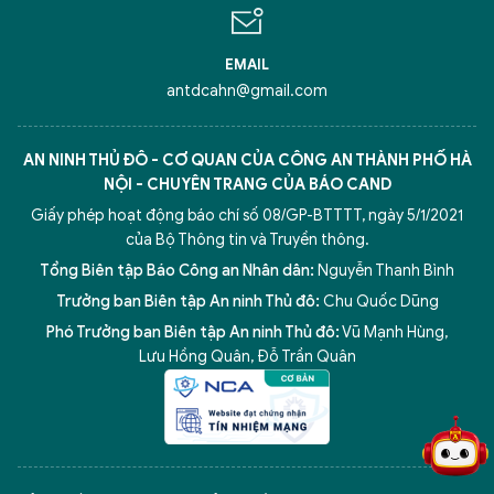
EMAIL
antdcahn@gmail.com
AN NINH THỦ ĐÔ - CƠ QUAN CỦA CÔNG AN THÀNH PHỐ HÀ
NỘI - CHUYÊN TRANG CỦA BÁO CAND
Giấy phép hoạt động báo chí số 08/GP-BTTTT, ngày 5/1/2021
của Bộ Thông tin và Truyền thông.
Tổng Biên tập Báo Công an Nhân dân:
Nguyễn Thanh Bình
Trưởng ban Biên tập An ninh Thủ đô:
Chu Quốc Dũng
Phó Trưởng ban Biên tập An ninh Thủ đô:
Vũ Mạnh Hùng
,
5 điểm nghẽn của Hà Nội
giải pháp xử lý điểm nghẽn của
Lưu Hồng Quân
,
Đỗ Trần Quân