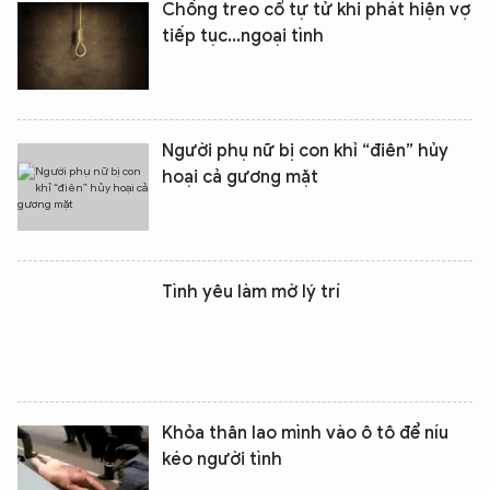
Chồng treo cổ tự tử khi phát hiện vợ
Hãy hỏi tôi bất kỳ điều gì bạn cần biết về
tiếp tục...ngoại tình
An Ninh Thủ Đô nhé. Tôi sẵn sàng hỗ trợ!
Người phụ nữ bị con khỉ “điên” hủy
hoại cả gương mặt
Tình yêu làm mờ lý trí
Khỏa thân lao mình vào ô tô để níu
kéo người tình