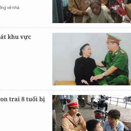
ờng về nhà
át khu vực
n trai 8 tuổi bị