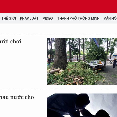
THẾ GIỚI
PHÁP LUẬT
VIDEO
THÀNH PHỐ THÔNG MINH
VĂN HÓA
MEDIA
gười chơi
NH TRỊ - XÃ HỘI
VIDEO
Đại hội Đảng
PODCAST
ÁP LUẬT
ẢNH
LONGFORM
N HÓA - GIẢI TRÍ
INFOGRAPHIC
NG Ở HÀ NỘI
LỊCH VẠN SỰ
LTIMEDIA
Podcast
thau nước cho
Video
Ảnh
Infographic