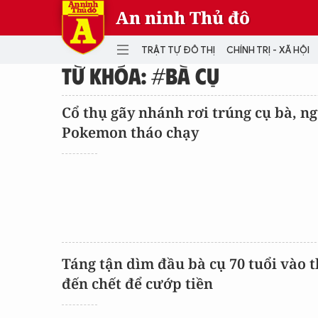
An ninh Thủ đô
TRẬT TỰ ĐÔ THỊ
CHÍNH TRỊ - XÃ HỘI
TỪ KHÓA: #BÀ CỤ
DANH MỤC
Cổ thụ gãy nhánh rơi trúng cụ bà, n
Pokemon tháo chạy
TRẬT TỰ ĐÔ THỊ
CHÍ
THẾ GIỚI
PH
Quân sự
THÀNH PHỐ THÔNG MINH
VĂ
THỂ THAO
SỐ
KINH DOANH
MU
Táng tận dìm đầu bà cụ 70 tuổi vào 
đến chết để cướp tiền