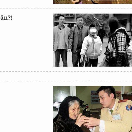
hân?!