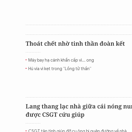
Thoát chết nhờ tinh thần đoàn kết
Máy bay hạ cánh khẩn cấp vì... ong
Hú vía vì kẹt trong “Lồng tử thần”
Lang thang lạc nhà giữa cái nóng nu
được CSGT cứu giúp
CSGT tận tình giúp đỡ cụ ông bị quên đường về nhà