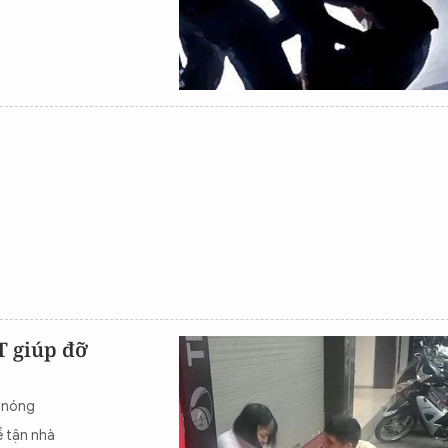
T giúp đỡ
g nóng
 tận nhà