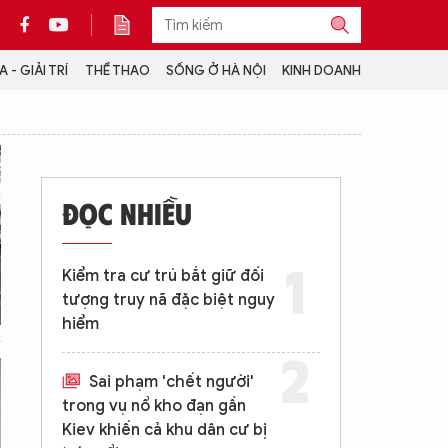
 - GIẢI TRÍ
THỂ THAO
SỐNG Ở HÀ NỘI
KINH DOANH
THÔNG TIN THÊM
CỘNG TÁC VỚI ANTĐ
ĐỌC NHIỀU
TRA CỨU XE
HOTLINE: 032 9907 579
Kiểm tra cư trú bắt giữ đối
tượng truy nã đặc biệt nguy
hiểm
Sai phạm 'chết người'
trong vụ nổ kho đạn gần
Kiev khiến cả khu dân cư bị