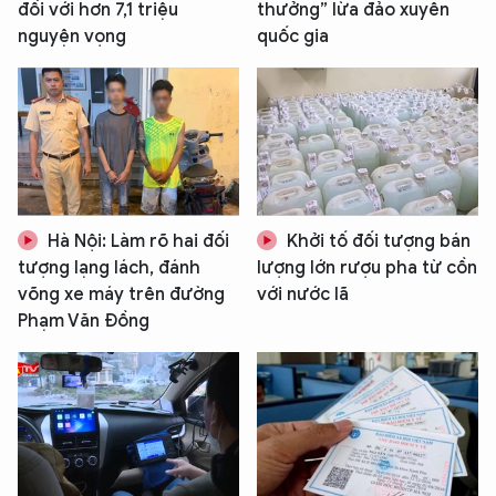
đối với hơn 7,1 triệu
thưởng” lừa đảo xuyên
nguyện vọng
quốc gia
Hà Nội: Làm rõ hai đối
Khởi tố đối tượng bán
tượng lạng lách, đánh
lượng lớn rượu pha từ cồn
võng xe máy trên đường
với nước lã
Phạm Văn Đồng