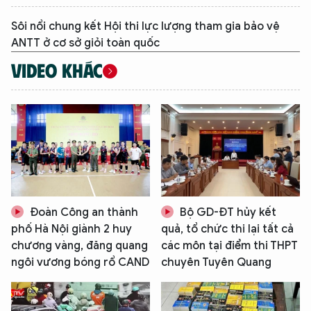
Sôi nổi chung kết Hội thi lực lượng tham gia bảo vệ
ANTT ở cơ sở giỏi toàn quốc
VIDEO KHÁC
XIN CHÀO,
Đoàn Công an thành
Bộ GD-ĐT hủy kết
phố Hà Nội giành 2 huy
quả, tổ chức thi lại tất cả
TÔI LÀ CHATBOT CỦA
chương vàng, đăng quang
các môn tại điểm thi THPT
ngôi vương bóng rổ CAND
chuyên Tuyên Quang
Hãy hỏi tôi bất kỳ điều gì bạn cần biết về
An Ninh Thủ Đô nhé. Tôi sẵn sàng hỗ trợ!