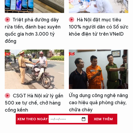
Triệt phá đường dây
Hà Nội đặt mục tiêu
rửa tiền, đánh bạc xuyên
100% người dân có Sổ sức
quốc gia hơn 3.000 tỷ
khỏe điện tử trên VNeID
đồng
Ứng dụng công nghệ nâng
CSGT Hà Nội xử lý gần
cao hiệu quả phòng cháy,
500 xe tự chế, chở hàng
chữa cháy
cồng kềnh
XEM THEO NGÀY:
XEM THÊM