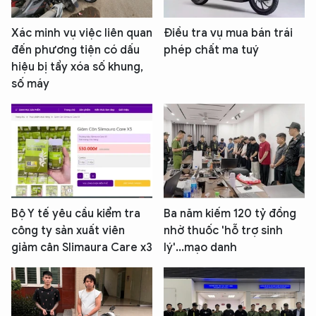
Xác minh vụ việc liên quan
Điều tra vụ mua bán trái
đến phương tiện có dấu
phép chất ma tuý
hiệu bị tẩy xóa số khung,
số máy
Bộ Y tế yêu cầu kiểm tra
Ba năm kiếm 120 tỷ đồng
công ty sản xuất viên
nhờ thuốc 'hỗ trợ sinh
giảm cân Slimaura Care x3
lý'...mạo danh