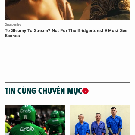
XIN CHÀO,
TÔI LÀ CHATBOT CỦA
Hãy hỏi tôi bất kỳ điều gì bạn cần biết về
An Ninh Thủ Đô nhé. Tôi sẵn sàng hỗ trợ!
TIN CÙNG CHUYÊN MỤC