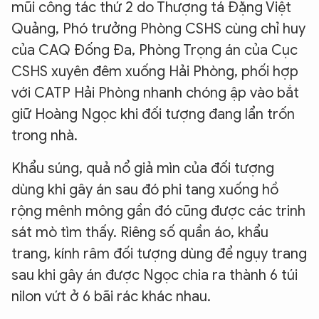
mũi công tác thứ 2 do Thượng tá Đặng Việt
Quảng, Phó trưởng Phòng CSHS cùng chỉ huy
của CAQ Đống Đa, Phòng Trọng án của Cục
CSHS xuyên đêm xuống Hải Phòng, phối hợp
với CATP Hải Phòng nhanh chóng ập vào bắt
giữ Hoàng Ngọc khi đối tượng đang lẩn trốn
trong nhà.
XIN CHÀO,
Khẩu súng, quả nổ giả mìn của đối tượng
TÔI LÀ CHATBOT CỦA
dùng khi gây án sau đó phi tang xuống hồ
rộng mênh mông gần đó cũng được các trinh
sát mò tìm thấy. Riêng số quần áo, khẩu
Hãy hỏi tôi bất kỳ điều gì bạn cần biết về
trang, kính râm đối tượng dùng để ngụy trang
An Ninh Thủ Đô nhé. Tôi sẵn sàng hỗ trợ!
sau khi gây án được Ngọc chia ra thành 6 túi
nilon vứt ở 6 bãi rác khác nhau.