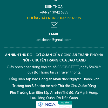
ĐIỆN THOẠI
+84-24 3942 6355
ĐƯỜNG DÂY NÓNG: 032 9907 579
EMAIL
antdcahn@gmail.com
AN NINH THỦ ĐÔ - CƠ QUAN CỦA CÔNG AN THÀNH PHỐ HÀ
NỘI - CHUYÊN TRANG CỦA BÁO CAND
Giấy phép hoạt động báo chí số 08/GP-BTTTT, ngày 5/1/2021
của Bộ Thông tin và Truyền thông.
Tổng Biên tập Báo Công an Nhân dân:
Nguyễn Thanh Bình
Trưởng ban Biên tập An ninh Thủ đô:
Chu Quốc Dũng
Phó Trưởng ban Biên tập An ninh Thủ đô:
Vũ Mạnh Hùng
,
Lưu Hồng Quân
,
Đỗ Trần Quân