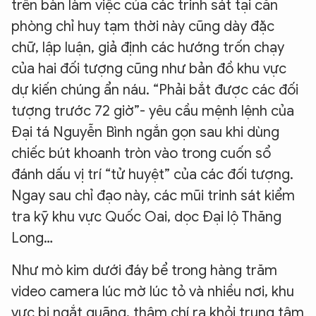
trên bàn làm việc của các trinh sát tại căn
phòng chỉ huy tạm thời này cũng dày đặc
chữ, lập luận, giả định các hướng trốn chạy
của hai đối tượng cũng như bản đồ khu vực
dự kiến chúng ẩn náu. “Phải bắt được các đối
tượng trước 72 giờ”- yêu cầu mệnh lệnh của
Đại tá Nguyễn Bình ngắn gọn sau khi dùng
chiếc bút khoanh tròn vào trong cuốn sổ
đánh dấu vị trí “tử huyệt” của các đối tượng.
Ngay sau chỉ đạo này, các mũi trinh sát kiểm
tra kỹ khu vực Quốc Oai, dọc Đại lộ Thăng
Long…
Như mò kim dưới đáy bể trong hàng trăm
video camera lúc mờ lúc tỏ và nhiều nơi, khu
vực bị ngắt quãng, thậm chí ra khỏi trung tâm