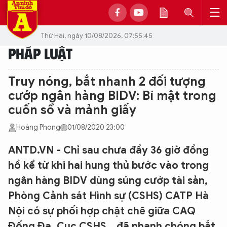
Thứ Hai, ngày 10/08/2026, 07:55:45
PHÁP LUẬT
Truy nóng, bắt nhanh 2 đối tượng
cướp ngân hàng BIDV: Bí mật trong
cuốn sổ và mảnh giấy
Hoàng Phong
01/08/2020 23:00
ANTD.VN - Chỉ sau chưa đầy 36 giờ đồng
hồ kể từ khi hai hung thủ bước vào trong
ngân hàng BIDV dùng súng cướp tài sản,
Phòng Cảnh sát Hình sự (CSHS) CATP Hà
Nội có sự phối hợp chặt chẽ giữa CAQ
Đống Đa, Cục CSHS… đã nhanh chóng bắt