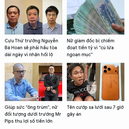
Cựu Thứ trưởng Nguyễn
Nữ giám đốc bị chiếm
Bá Hoan sẽ phải hầu tòa
đoạt tiền tỷ vì “cú lừa
dài ngày vì nhận hối lộ
ngoạn mục”
Giúp sức “ông trùm”, nữ
Tên cướp sa lưới sau 7 giờ
đối tượng dưới trướng Mr
gây án
Pips thu lợi số tiền lớn