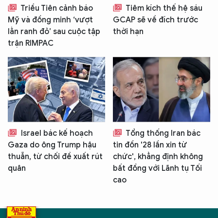
Triều Tiên cảnh báo
Tiêm kích thế hệ sáu
Mỹ và đồng minh ‘vượt
GCAP sẽ về đích trước
lằn ranh đỏ’ sau cuộc tập
thời hạn
trận RIMPAC
Israel bác kế hoạch
Tổng thống Iran bác
Gaza do ông Trump hậu
tin đồn '28 lần xin từ
thuẫn, từ chối đề xuất rút
chức', khẳng định không
quân
bất đồng với Lãnh tụ Tối
cao