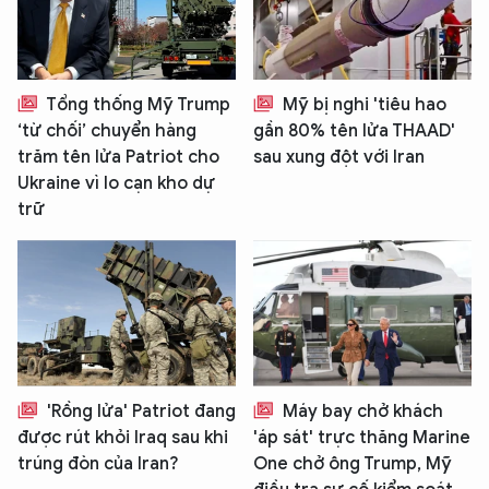
Tổng thống Mỹ Trump
Mỹ bị nghi 'tiêu hao
‘từ chối’ chuyển hàng
gần 80% tên lửa THAAD'
trăm tên lửa Patriot cho
sau xung đột với Iran
Ukraine vì lo cạn kho dự
trữ
'Rồng lửa' Patriot đang
Máy bay chở khách
được rút khỏi Iraq sau khi
'áp sát' trực thăng Marine
trúng đòn của Iran?
One chở ông Trump, Mỹ