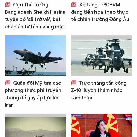
Cựu Thủ tướng
Xe tăng T-80BVM
Bangladesh Sheikh Hasina
đang tiến hóa theo thực
tuyên bố 'sẽ trở về', bất
tế chiến trường Đông Âu
chấp án tử hình vắng mặt
Quân đội Mỹ tìm các
Trực thăng tấn công
phương thức phi truyền
Z-10 'luyện thâm nhập
thống để gây áp lực lên
tầm thấp'
Iran