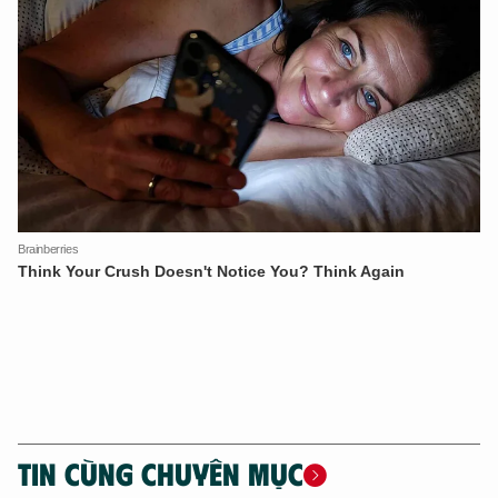
XIN CHÀO,
TÔI LÀ CHATBOT CỦA
Hãy hỏi tôi bất kỳ điều gì bạn cần biết về
An Ninh Thủ Đô nhé. Tôi sẵn sàng hỗ trợ!
TIN CÙNG CHUYÊN MỤC