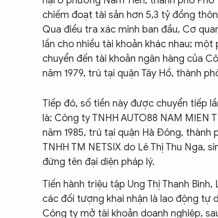
hại ở phường Nam Tiến, thành phố Phổ Y
chiếm đoạt tài sản hơn 5,3 tỷ đồng thô
Qua điều tra xác minh ban đầu, Cơ quan
lần cho nhiều tài khoản khác nhau; một
chuyển đến tài khoản ngân hàng của Cô
năm 1979, trú tại quận Tây Hồ, thành ph
Tiếp đó, số tiền này được chuyển tiếp l
là: Công ty TNHH AUTO88 NAM MIEN T
năm 1985, trú tại quận Hà Đông, thành 
TNHH TM NETSIX do Lê Thị Thu Nga, sinh
đứng tên đại diện pháp lý.
Tiến hành triệu tập Ung Thị Thanh Bình,
các đối tượng khai nhận là lao động tự 
Công ty mở tài khoản doanh nghiệp, sau