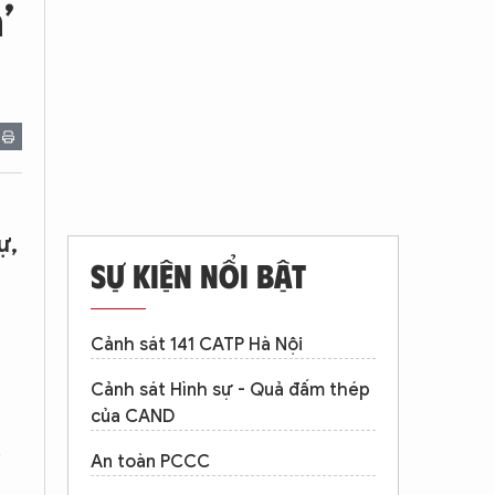
’
ự,
SỰ KIỆN NỔI BẬT
Cảnh sát 141 CATP Hà Nội
Cảnh sát Hình sự - Quả đấm thép
của CAND
ị
An toàn PCCC