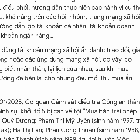
, điều phối, hướng dẫn thực hiện các hành vi cụ th
u, khả năng trên các hội, nhóm, trang mạng xã hội
ớng dẫn lập tài khoản cá nhân, tài khoản doanh
ài khoản ngân hàng…
dùng tài khoản mạng xã hội ẩn danh; trao đổi, gi
động hoặc các ứng dụng mạng xã hội, do vậy, có
iết nhân thân, lại lịch của nhau; sau khi mua
 tượng đã bán lại cho những đầu mối thu mua ẩn
0/01/2025, Cơ quan Cảnh sát điều tra Công an thà
ình sự, khởi tố 5 bị can về tội “Mua bán trái phép
ng Quý Dương; Phạm Thị Mỹ Uyên (sinh năm 1997, t
Lắk); Hà Thị Lan; Phan Công Thuần (sinh năm 1988,
Mùi Văn Thanh (sinh năm 1999, trú tại huyện Mộc