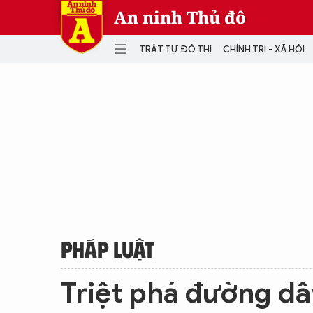
An ninh Thủ đô
TRẬT TỰ ĐÔ THỊ
CHÍNH TRỊ - XÃ HỘI
DANH MỤC
TRẬT TỰ ĐÔ THỊ
CHÍ
THẾ GIỚI
PH
Quân sự
THÀNH PHỐ THÔNG MINH
VĂ
THỂ THAO
SỐ
KINH DOANH
MU
PHÁP LUẬT
Triệt phá đường dâ