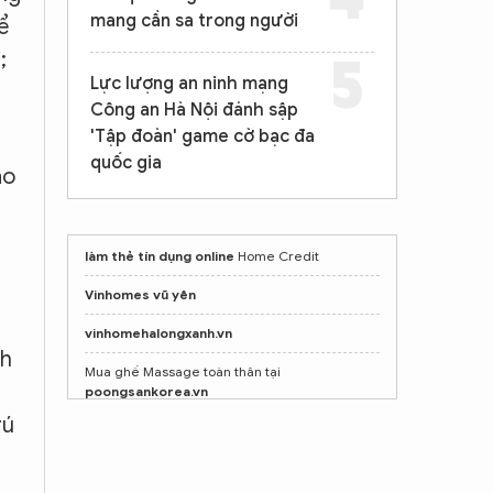
mang cần sa trong người
ể
;
Lực lượng an ninh mạng
Công an Hà Nội đánh sập
'Tập đoàn' game cờ bạc đa
quốc gia
ao
làm thẻ tín dụng online
Home Credit
Vinhomes vũ yên
vinhomehalongxanh.vn
nh
Mua ghế Massage toàn thân tại
poongsankorea.vn
rú
kinh nghiệm bán xác nhà cũ Đình Duy
Mua ghế Massage toàn thân tại
poongsankorea.vn