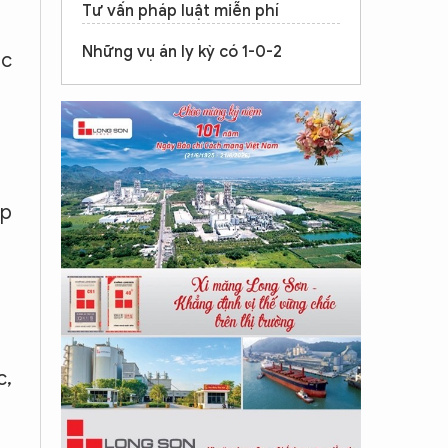
Tư vấn pháp luật miễn phí
Những vụ án ly kỳ có 1-0-2
ục
ệp
c,