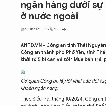
ngân hàng dưới sự 
CON ĐƯỜNG KHỞI NGHIỆP
ở nước ngoài
25/01/2025 08:12
0 bình luận
ANTD.VN - Công an tỉnh Thái Nguyên 
Công an thành phố Phổ Yên, tỉnh Thái
khởi tố 5 bị can về tội “Mua bán trái
Cơ quan Công an lấy lời khai các đối tư
khoản ngân hàng.
Theo điều tra, tháng
10/2024, Công an t