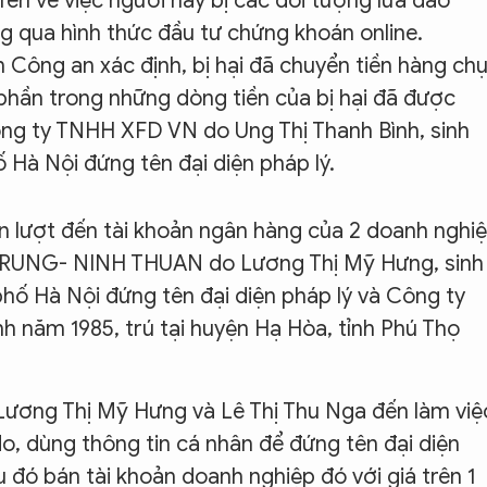
ên về việc người này bị các đối tượng lừa đảo
ng qua hình thức đầu tư chứng khoán online.
 Công an xác định, bị hại đã chuyển tiền hàng ch
 phần trong những dòng tiền của bị hại đã được
ng ty TNHH XFD VN do Ung Thị Thanh Bình, sinh
ố Hà Nội đứng tên đại diện pháp lý.
ần lượt đến tài khoản ngân hàng của 2 doanh nghi
RUNG- NINH THUAN do Lương Thị Mỹ Hưng, sinh
phố Hà Nội đứng tên đại diện pháp lý và Công ty
 năm 1985, trú tại huyện Hạ Hòa, tỉnh Phú Thọ
 Lương Thị Mỹ Hưng và Lê Thị Thu Nga đến làm việ
do, dùng thông tin cá nhân để đứng tên đại diện
 đó bán tài khoản doanh nghiệp đó với giá trên 1