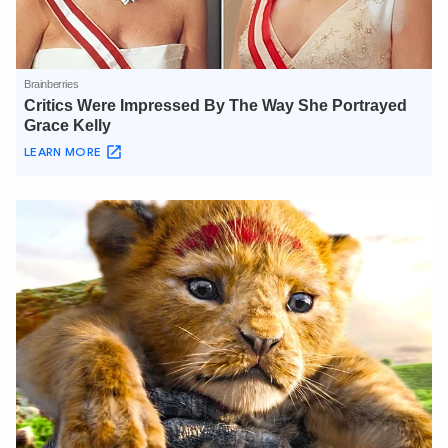
XIN CHÀO,
TÔI LÀ CHATBOT CỦA
Hãy hỏi tôi bất kỳ điều gì bạn cần biết về
An Ninh Thủ Đô nhé. Tôi sẵn sàng hỗ trợ!