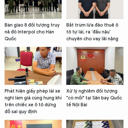
Bàn giao 8 đối tượng truy
Bắt trùm lừa đảo thuê ô
nã đỏ Interpol cho Hàn
tô tự lái, ra ‘đầu nậu’
Quốc
chuyên cho vay lãi nặng
Phát hiện giấy phép lái xe
Xử lý nghiêm đối tượng
nghi làm giả cùng hung khí
"cò mồi" tại Sân bay Quốc
trên chiếc xe ô tô dừng
tế Nội Bài
đỗ sai quy định