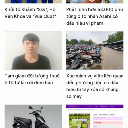
Khởi tố Khánh "Sky", Hồ
Phát hiện hơn 53.000 phụ
Văn Khoa và "Vua Quạt"
tùng ô tô nhãn Asahi có
dấu hiệu vi phạm
Tạm giam đối tượng thuê
Xác minh vụ việc liên quan
ô tô tự lái rồi đem bán
đến phương tiện có dấu
hiệu bị tẩy xóa số khung,
số máy