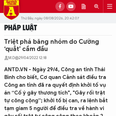
Thứ Bảy, ngày 08/08/2026, 20:42:07
PHÁP LUẬT
Triệt phá băng nhóm do Cường
‘quắt’ cầm đầu
M.D
29/04/2022 12:18
ANTD.VN - Ngày 29/4, Công an tỉnh Thái
Bình cho biết, Cơ quan Cảnh sát điều tra
Công an tỉnh đã ra quyết định khởi tố vụ
án “Cố ý gây thương tích", "Gây rối trật
tự công cộng”; khởi tố bị can, ra lệnh bắt
tạm giam 5 người để điều tra về hành vi